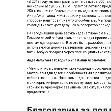
«В 2018 году мы выиграли грант в размере 500 тыс
несколько азбук. В 2019-м – грант от летнего пре
250 тысяч тенге. Затем начали выходить со своим
Аида Амантаева. – Мы решили участвовать во всех 
способен наш проект, на что способны мы. Мы пода
команды из четырех девушек акселератор проход
На сегодняшний день азбука издана тиражом в 200
Помимо самой азбуки в комплект входят пропись 
цветам одновременно. Все это было разработано к
используются дорогие материалы: декоративная пр
ваты. Азбуку продают через свои социальные сети
Аида Амантаева говорит о ZhasCamp Accelerator:
«Меня лично мотивирует моя команда и осознание
Материалы для детей с особенностями в развитии 
себе их позволить. Наша команда пытается предл
мониторим информацию по всему миру, которая ка
стоимость чрезмерно завышена. Эта ситуация пок
продолжать».
Благодарим за под