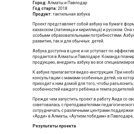
Город:
Алматы и Павлодар
Год старта:
2018
Продукт:
тактильная азбука
Проект представляет собой азбуку на бумаге форма
казахском (латиница и кириллица) и русском. Она
особыми образовательными потребностями. Азбук
развития, так и для обычных детей.
Азбука доступна в цене и не уступает по эффекти
продается в Алматы и Павлодаре. Команда плани
продукцию, внедрить азбуку во все специализиро
К азбуке прилагается видео-инструкция. При не
консультации с мамами особенных детей, на которы
приходит к ним домой для того, чтобы разъяснить
особенностей каждого ребёнка и темпа родителей
Прежде чем запустить проект в работу Аида со 
советовалась с преподавателями педагогического 
сотрудничать с различными центрами поддержки д
«Арди» в Алматы, «Аутизм победим» в Павлодаре,
Результаты проекта