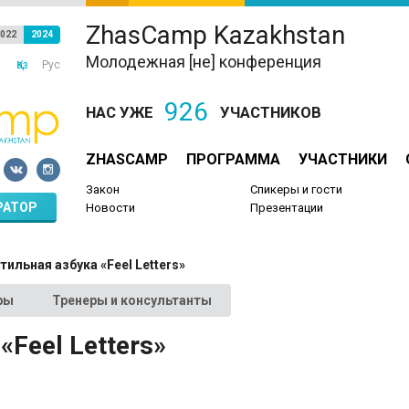
ZhasCamp Kazakhstan
022
2024
Молодежная [не] конференция
Қаз
Рус
926
НАС УЖЕ
УЧАСТНИКОВ
ZHASCAMP
ПРОГРАММА
УЧАСТНИКИ
Закон
Спикеры и гости
РАТОР
Новости
Презентации
тильная азбука «Feel Letters»
ры
Тренеры и консультанты
«Feel Letters»