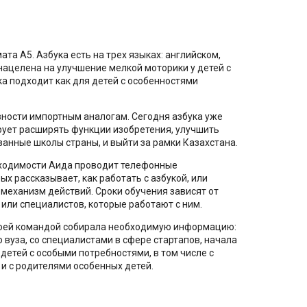
та А5. Азбука есть на трех языках: английском,
 нацелена на улучшение мелкой моторики у детей с
а подходит как для детей с особенностями
вности импортным аналогам. Сегодня азбука уже
рует расширять функции изобретения, улучшить
ванные школы страны, и выйти за рамки Казахстана.
обходимости Аида проводит телефонные
х рассказывает, как работать с азбукой, или
 механизм действий. Сроки обучения зависят от
 или специалистов, которые работают с ним.
своей командой собирала необходимую информацию:
вуза, со специалистами в сфере стартапов, начала
етей с особыми потребностями, в том числе с
 и с родителями особенных детей.