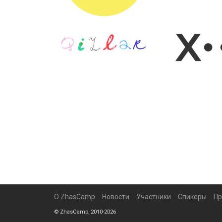
О ZhasCamp
Новости
Участники
Спикеры
Пр
© ZhasCamp, 2010-2026