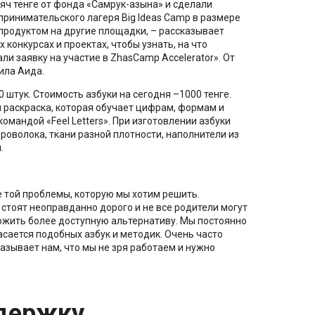
яч тенге от фонда «Самрук-Қазына» и сделали
дпринимательского лагеря Big Ideas Camp в размере
 продуктом на другие площадки, – рассказывает
конкурсах и проектах, чтобы узнать, на что
ли заявку на участие в ZhasCamp Accelerator». От
ила Аида.
 штук. Стоимость азбуки на сегодня –1000 тенге.
и раскраска, которая обучает цифрам, формам и
омандой «Feel Letters». При изготовлении азбуки
оволока, ткани разной плотности, наполнители из
.
 той проблемы, которую мы хотим решить.
стоят неоправданно дорого и не все родители могут
ожить более доступную альтернативу. Мы постоянно
сается подобных азбук и методик. Очень часто
азывает нам, что мы не зря работаем и нужно
держку