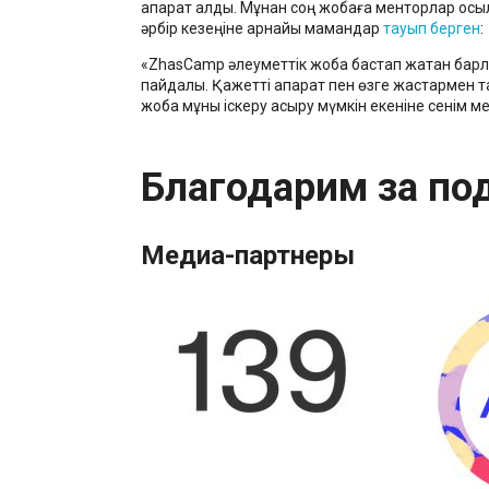
ақпарат алды. Мұнан соң жобаға менторлар қос
әрбір кезеңіне арнайы мамандар
тауып берген
:
«ZhasCamp әлеуметтік жоба бастап жатқан барл
пайдалы. Қажетті ақпарат пен өзге жастармен т
жоба мұны іскеру асыру мүмкін екеніне сенім м
Благодарим за по
Медиа-партнеры