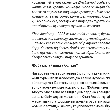
қосылды. Әлеуметтік желіде ZhasCamp Accelerat
жайлы естіп, идеяны ұсынады. Жоба осындай б
топтарға әлеуметтік маңызды идеяларды іске ас
тренинг және менторлар көмегімен үйретеді. Сода
2,5 миллион сөз, 650-ден аса видеодан тұратын к
платформаның қазақша нұсқасын жасаған.
Khan Academy – 2005 жылы негізі қаланып, бүгінд
алпыстан аса тіліне аударылған оқу платформа
– әлемнің кез келген жеріндегі әрбір адамға сапалы 
беру. Контенттің басым бөлігі жаратылыстану жә
бағытқа жататын математика, алгебра, биология
бағдарламау сияқты пәндерге арналған.
Жоба қалай пайда болды?
Назарбаев университетінің бір топ студенті жи
жыл бұрын Khan Academy-дің қазақша нұсқасын 
ойластырған. Бастапқы кезде еш қаржылай көме
волонтерлік негізде жұмыс істеді. Жобаның негіз
Айсұлу Мақсотова қазақтілді оқушылардың әлемдік
сапалы білім алуын мақсат етті. Khan Acedemy-дің
жасау үшін платформаның арнайы рұқсатын алды
жұмыс басталды. Айсұлу группаластарымен бірі