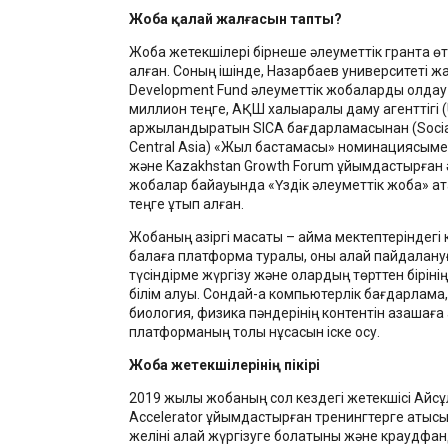
Жоба қалай жалғасын тапты?
Жоба жетекшілері бірнеше әлеуметтік грантқа өті
алған. Соның ішінде, Назарбаев университеті ж
Development Fund әлеуметтік жобаларды қолдау 
миллион теңге, АҚШ халықаралық даму агенттігі 
қаржыландыратын SICA бағдарламасынан (Social 
Central Asia) «Жыл бастамасы» номинациясыме
және Kazakhstan Growth Forum ұйымдастырған 
жобалар байқауында «Үздік әлеуметтік жоба» а
теңге ұтып алған.
Жобаның қазіргі мақсаты – аймақ мектептеріндегі 
балаға платформа туралы, оны қалай пайдалан
түсіндірме жүргізу және олардың төрттен бірінің
білім алуы. Сондай-ақ компьютерлік бағдарлама
биология, физика пәндерінің контентін қазақшаға
платформаның толық нұсқасын іске қосу.
Жоба жетекшілерінің пікірі
2019 жылы жобаның сол кездегі жетекшісі Айс
Accelerator ұйымдастырған тренингтерге қатысы
желіні қалай жүргізуге болатыны және краудфа