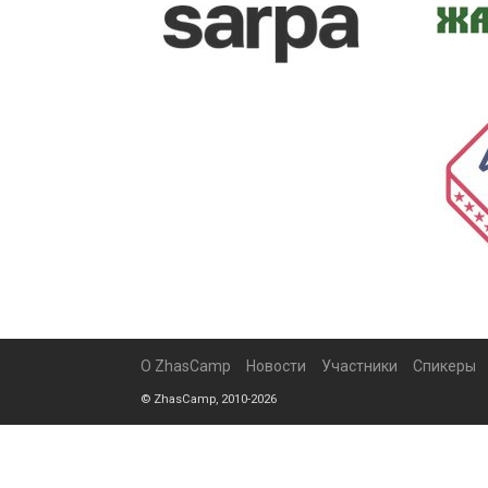
О ZhasCamp
Новости
Участники
Спикеры
© ZhasCamp, 2010-2026