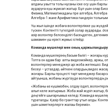
алдағы уақытта толық нұсқаны іске қосу үшін барлы
аударуға күш жұмсап жатыр. Бұл үшін олар Био
Физика, Математикадағы пре алгебра, Алгебра н
Алгебра-1 және Арифметика пәндерін толығым
Үш жыл ішінде жобаға волонтерлікке үш жүздей 
түскен. Контентті түгелдей солар аударады. Әс
қазір волонтер белсенділігі бәсеңдеген, дегенм
шамамен үш ерікті жұмыс істейді.
Команда мүшелері мен оның қаржыландыр
Команда мүшелерінің басым бөлігі – жоғары кур
Топта он адам бар: алты видеомэйкер, қаржы, 
волонтерлер менеджері әрі жоба жетекшісі. Ви
бесеуі – ұстаздар, өйткені олардың видео жасауд
жоғары. Барлық процесті төрт менеджер басқарс
айтуынша, жобаны жүргізуде волонтерлердің 
«Жобаны өз күшімізбен, қолдау іздеп, волонтерл
алып келе жатырмыз. Жоба жай жүріп жатыр, бір
деңгейге шығарғымыз келеді. Команда мүшелері
тұрақталды. Қазір біз гранттар ұтып алдық. Конт
үшін қызметкерлерге жалақы береміз».