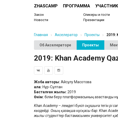
ZHASCAMP
ПРОГРАММА
УЧАСТНИК
Закон
Спикеры и гости
Новости
Презентации
Главная
Акселератор
Проекты
2019:
Об Акселераторе
Проекты
Мен
2019: Khan Academy Qa
Жоба авторы:
Айсұлу Мақсотова
Қала:
Нұр-Сұлтан
Басталған жылы:
2019
Өнім:
білім беру платформасының қазақстандық нұ
Khan Academy – әлемдегі бүкіл оқушыға тегін әрі са
көздейді. Оның қазақша нұсқасы бар: Khan Acade
жылы студенттер бастамасымен университет қа