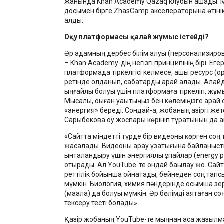
жанында Khan Academy Qazaq клубын ашады. 
досымен бірге ZhasCamp акселераторына өтінім 
алды.
Оқу платформасы қалай жұмыс істейді?
Әр адамның дербес білім алуы (персонализиро
– Khan Academy-дің негізгі принципінің бірі. Еге
платформада тіркелгісі келмесе, ашық ресурс (o
ретінде қолданып, сабақтарды қарай алады. Алайд
ыңғайлы болуы үшін платформаға тіркеліп, жұм
Мысалы, оқыған уақытыңыз бен көлеміңізге қарай с
«энергия» береді. Сондай-ақ, жобаның қазіргі же
Сарыбекова оқу жоспары көрініп тұратынын да 
«Сайтта міндетті түрде бір видеоны көрген соң
жасалады. Видеоны қарау ұзақтығына байланыст
ынталандыру үшін энергиялық ұпайлар (energy po
отырады. Ал YouTube-те ондай бақылау жоқ. Сай
реттілік бойынша ойнатады, бейнеден соң тап
мүмкін. Биология, химия пәндерінде қосымша з
(мақала) да болуы мүмкін. Әр бөлімді аяқтаған со
тексеру тесті болады».
Қазір жобаның YouTube-те мыңнан аса жазылма