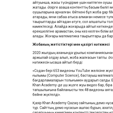
айтуынша, жақсы түсіндірме үшін көптеген оқушы 
жатады. Әзірге қазақша контенттің басым бөлігі 
оқушыларына арналған. Өйткені бұл жоба gap fille
атқарады, яғни сабаққа қатыса алмаған немесе түпк
тақырыптарды қайтадан өтуге, сол алшақтықты то
көмектеседі. Алайда жоғарыда айтып кеткенде
ерекшелігіне қарамастан, оны кез келген білім а
алады. Жоғары математика тақырыптары да б
Жобаның жетістіктері мен қазіргі нәтижесі
2020 жылдың қазанында құрылыс компаниясынан
қаржылай қолдау алып, жоба жалғасын тапты. Ә
нәтижесін қысқаша айтып берді:
«Содан бері 653 видеоны YouTube желісіне жүк
ғылымы (Computer Science), бастауыш математ
бағдарламаларын толығымен аударып салдық. Б
Khan Academy-де үш жүзге жуық видео бар, біра
тапшылығына байланысты тек 48 видеоны аяқта
бейне жүктелді».
Қазір Khan Academy Qazaq сайтының демо нұсқа
тұр. Сайттың демо нұсқасын ашпас бұрын, қазақтіл
сарапшының көмегімен контентті тексерістен өт