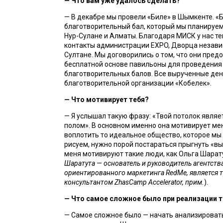
— 
Что вам уже удалось сделать?
— В декабре мы провели «Биле» в Шымкенте. «Би
благотворительный бал, который мы планируем 
Нур-Сулане и Алматы. Благодаря МИСК у нас теп
контакты администрации EXPO, Дворца независ
Султане. Мы договорились о том, что они предо
бесплатной основе павильоны для проведения 
благотворительных балов. Все вырученные ден
благотворительной организации «Кобелек».
— 
Что мотивирует тебя?
— Я услышал такую фразу: «Твой потолок являет
полом». В основном именно она мотивирует мен
воплотить то идеальное общество, которое мы у
рисуем, нужно порой постараться прыгнуть «вы
меня мотивируют такие люди, как Ольга Шарату
Шаратута 
—
основатель и руководитель агентства
ориентированного маркетинга RedMe,
 является 
консультантом 
ZhasCamp Accelerator, прим.
). 
— 
Что самое сложное было при реализации 
— Самое сложное было — начать анализировать