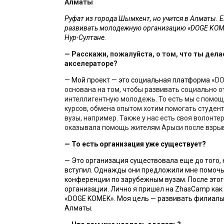
Алматы 
Руфат из города Шымкент, но учится в Алматы. Е
развивать молодежную организацию «DOGE KOME
Нур-Султане.
— 
Расскажи, пожалуйста, о том, что ты делае
акселераторе? 
— Мой проект — это социальная платформа 
«DO
основана на том, чтобы развивать социально о
интеллигентную молодежь. То есть мы c помощ
курсов, обмена опытом хотим помогать студент
вузы, например. Также у нас есть своя волонтер
оказывала помощь жителям Арыси после взрыв
— 
То есть организация уже существует?
— Это организация существовала еще до того, ка
вступил. Однажды они предложили мне помочь 
конференции по зарубежным вузам. После этого
организации. Лично я пришел на ZhasCamp как 
«DOGE KOMEK». Моя цель — развивать филиалы 
Алматы.