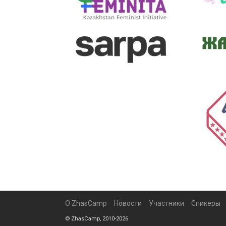
О ZhasCamp
Новости
Участники
Спикеры
© ZhasCamp, 2010-2026