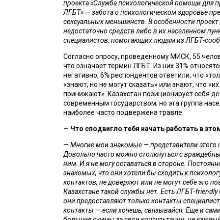
проекта «Служба психологической помощи для п
ЛГБТ»
— забота о психологическом здоровье пре
сексуальных меньшинств. В особенности проект дл
недостаточно средств либо в их населенном пункт
специалистов, помогающих людям из ЛГБТ-сооб
Согласно опросу, проведенному МИСК, 55 челове
что означает термин ЛГБТ. Из них 31% относятс
негативно, 6% респондентов ответили, что «тол
«знают, но не могут сказать» или знают, что «их
принижают». Казахстан позиционирует себя де
современным государством, но эта группа насе
наиболее часто подвержена травле. 
— Что сподвигло тебя начать работать в это
— Многие мои знакомые — представители этого с
Довольно часто можно столкнуться с враждебны
ним. И я не могу оставаться в стороне. Постоян
знакомых, что они хотели бы сходить к психологу
контактов, не доверяют или не могут себе это поз
Казахстане такой службы нет. Есть ЛГБТ-friendly 
они предоставляют только контакты специалисто
контакты — если хочешь, связывайся. Еще и сами
большие суммы за свои консультации, не каждый 