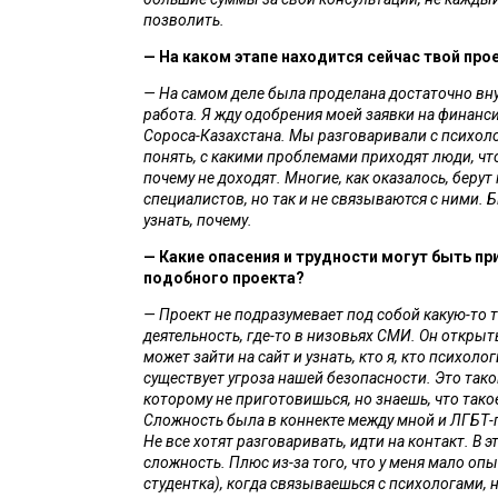
позволить. 
— На каком этапе находится сейчас твой про
— На самом деле была проделана достаточно вну
работа. Я жду одобрения моей заявки на финанси
Сороса-Казахстана. Мы разговаривали с психоло
понять, с какими проблемами приходят люди, что
почему не доходят. Многие, как оказалось, берут 
специалистов, но так и не связываются с ними. 
узнать, почему. 
— Какие опасения и трудности могут быть при
подобного проекта?
— Проект не подразумевает под собой какую-то т
деятельность, где-то в низовьях СМИ. Он открыт
может зайти на сайт и узнать, кто я, кто психологи
существует угроза нашей безопасности. Это такой 
которому не приготовишься, но знаешь, что тако
Сложность была в коннекте между мной и ЛГБТ-п
Не все хотят разговаривать, идти на контакт. В э
сложность. Плюс из-за того, что у меня мало опыт
студентка), когда связываешься с психологами, н