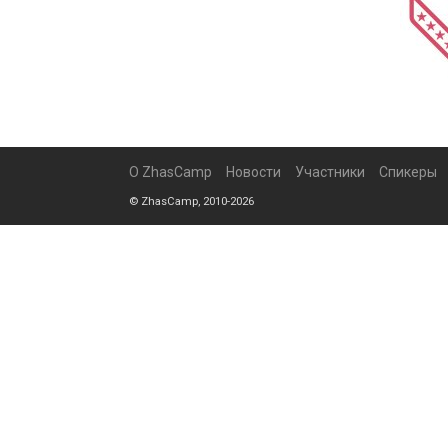
О ZhasCamp
Новости
Участники
Спикеры
© ZhasCamp, 2010-2026