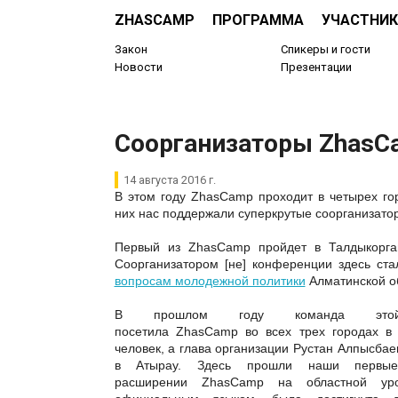
ZHASCAMP
ПРОГРАММА
УЧАСТНИК
Закон
Спикеры и гости
Новости
Презентации
Соорганизаторы ZhasC
14 августа 2016 г.
В этом году
ZhasCamp
проходит в четырех гор
них нас поддержали суперкрутые соорганизато
Первый из
ZhasCamp
пройдет в Талдыкорган
Соорганизатором [не] конференции здесь ст
вопросам молодежной политики
Алматинской о
В прошлом году команда этой 
посетила
ZhasCamp
во всех трех городах в
человек, а глава организации Рустан Алпысбае
в Атырау. Здесь прошли наши первые
расширении
ZhasCamp
на областной уро