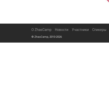
О ZhasCamp
Новости
Участники
Спикеры
© ZhasCamp, 2010-2026