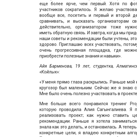
еще более ярче, чем первый. Хотя по фот
участников сократилось. Я желаю участвова
вообще все, посетить и первый и второй д
сравнивать, и высказать организаторам с
действительно, организатором тоже нужно
иметь обратную связь. И завтра, когда мы при
наши советы и рекомендации были учтены, эт
здорово. Приглашаю всех участвовать, потом
очень прогрессивная площадка, где можно
приобрести полезные знания и навыки».
Айя Барменова, 19 лет, студентка, Алматинс
«Койлык»:
«У меня прямо глаза раскрылись. Раньше мой 
кругозор был маленьким. Сейчас же я знаю 
Мне было очень полезно участвовать в проекте
Мне больше всего понравился тренинг Pro
которую проводила Алия Сагынгалиева. Я 
реализовать проект; как нужно ставить ц
рекомендации. Раньше я хотела заниматься
знала как это делать, и остановилась. А тепер
конкретные цели, я владею конкретным алго