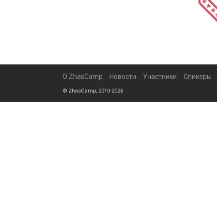
О ZhasCamp
Новости
Участники
Спикеры
© ZhasCamp, 2010-2026