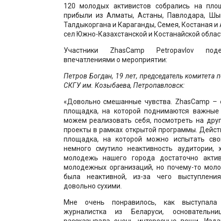
120 молодых активистов собрались на пло
прибыли из Алматы, Астаны, Павлодара, Шым
Талдыкоргана и Караганды, Семея, Костаная и 
сел Южно-Казахстанской и Костанайской облас
Участники ZhasCamp Petropavlov под
впечатлениями о мероприятии:
Петров Богдан, 19 лет, председатель комитета
СКГУ им. Козыбаева, Петропавловск:
«Довольно смешанные чувства. ZhasCamp – 
площадка, на которой поднимаются важные
можем реализовать себя, посмотреть на друг
проекты в рамках открытой программы. Дейс
площадка, на которой можно испытать сво
немного смутило неактивность аудитории, 
молодежь нашего города достаточно актив
молодежных организаций, но почему-то моло
была неактивной, из-за чего выступлени
довольно сухими.
Мне очень понравилось, как выступала
журналистка из Беларуси, основательни
рассказывала очень интересные вещи. Издан