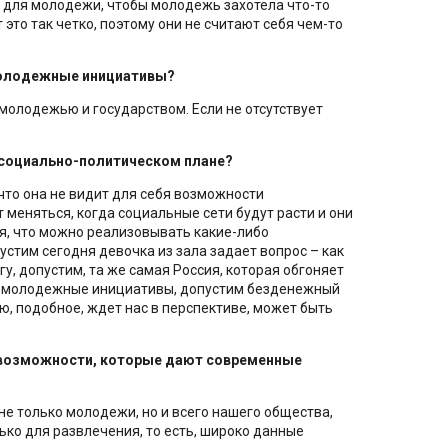
т для молодежи, чтобы молодежь захотела что-то
это так четко, поэтому они не считают себя чем-то
молодежные инициативы?
олодежью и государством. Если не отсутствует
 социально-политическом плане?
что она не видит для себя возможности
меняться, когда социальные сети будут расти и они
ия, что можно реализовывать какие-либо
стим сегодня девочка из зала задает вопрос – как
у, допустим, та же самая Россия, которая обгоняет
ть молодежные инициативы, допустим безденежный
аю, подобное, ждет нас в перспективе, может быть
 возможности, которые дают современные
 не только молодежи, но и всего нашего общества,
ько для развлечения, то есть, широко данные