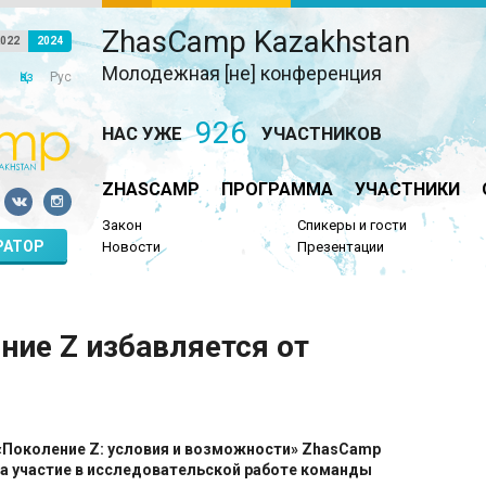
ZhasCamp Kazakhstan
022
2024
Молодежная [не] конференция
Қаз
Рус
926
НАС УЖЕ
УЧАСТНИКОВ
ZHASCAMP
ПРОГРАММА
УЧАСТНИКИ
Закон
Спикеры и гости
РАТОР
Новости
Презентации
ние Z избавляется от
«Поколение Z: условия и возможности» ZhasCamp
ла участие в исследовательской работе команды