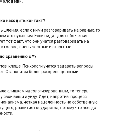
е молодежи.
ко находить контакт?
ышления, если с ними разговаривать на равных, то
ем это нужно им. Если видят для себя четкие
ет тот факт, что они учатся разговаривать на
в голове, очень честные и открытые.
по сравнению с Y?
пов, клише. Психологи учатся задавать вопросы
еет. Становятся более раскрепощенными.
ыло слишком идеологизированным, то теперь
у свои вещи и уйду. Идет, напротив, процесс
ионализма, четкая нацеленность на собственную
дущего, развития государства, потому что всегда
чности.