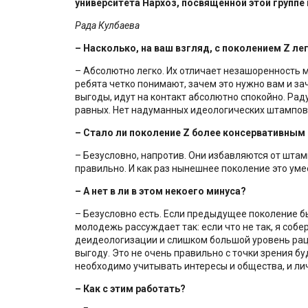
университета Нархоз, посвященной этой групп
Рада Кулбаева
–
Насколько, на ваш взгляд, с
п
околением Z лег
– Абсолютно легко. Их отличает незашоренность м
ребята четко понимают, зачем это нужно вам и зач
выгоды, идут на контакт абсолютно спокойно. Раду
равных. Нет надуманных идеологических штампов 
–
Стало ли поколение Z более консервативным 
– Безусловно, напротив. Они избавляются от штам
правильно. И как раз нынешнее поколение это ум
–
А нет в ли в этом некоего минуса?
– Безусловно есть. Если предыдущее поколение б
молодежь рассуждает так: если что не так, я собер
деидеологизации и слишком большой уровень рац
выгоду. Это не очень правильно с точки зрения бу
необходимо учитывать интересы и общества, и ли
–
Как с этим работать?