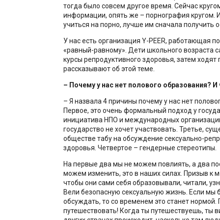
тогда было совсем другое время. Сейчас кругом
информации, опять же – порнография кругом. И
учиться на порно, лучше им сначала получить 
У нас есть организация Y-PEER, работающая п
«равный-равному». Дети школьного возраста с
курсы репродуктивного здоровья, затем ходят 
рассказывают об этой теме.
– Почему у нас нет полового образования? И
– Я назвала 4 причины почему у нас нет полово
Первое, это очень формальный подход у госуда
инициатива НПО и международных организаций
государство не хочет участвовать. Третье, су
обществе табу на обсуждение сексуально-реп
здоровья. Четвертое – гендерные стереотипы.
На первые два мы не можем повлиять, а два п
можем изменить, это в наших силах. Призыв к 
чтобы они сами себя образовывали, читали, узн
Вели безопасную сексуальную жизнь. Если мы 
обсуждать, то со временем это станет нормой.
путешествовать! Когда ты путешествуешь, ты в
других странах происходит, насколько там люд