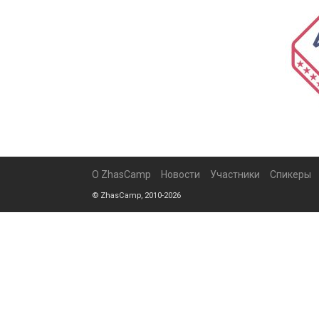
О ZhasCamp
Новости
Участники
Спикеры
© ZhasCamp, 2010-2026