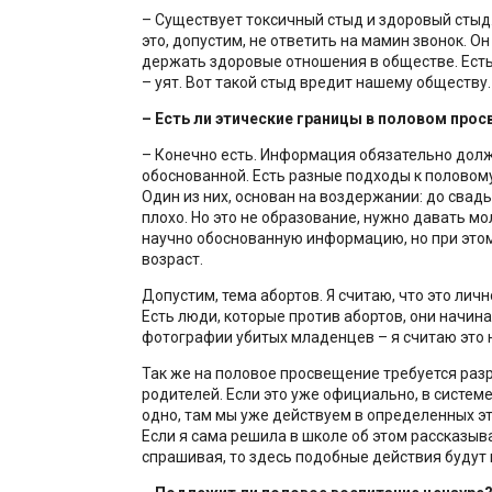
– Существует токсичный стыд и здоровый стыд
это, допустим, не ответить на мамин звонок. О
держать здоровые отношения в обществе. Ест
– уят. Вот такой стыд вредит нашему обществу.
– Есть ли этические границы в половом про
– Конечно есть. Информация обязательно дол
обоснованной. Есть разные подходы к половом
Один из них, основан на воздержании: до свадь
плохо. Но это не образование, нужно давать м
научно обоснованную информацию, но при это
возраст.
Допустим, тема абортов. Я считаю, что это лич
Есть люди, которые против абортов, они начин
фотографии убитых младенцев – я считаю это 
Так же на половое просвещение требуется ра
родителей. Если это уже официально, в системе
одно, там мы уже действуем в определенных эт
Если я сама решила в школе об этом рассказыва
спрашивая, то здесь подобные действия будут