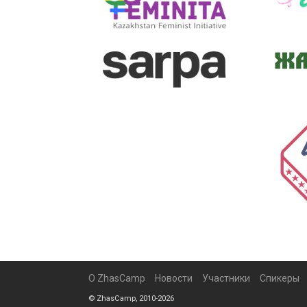
О ZhasCamp
Новости
Участники
Спикеры
© ZhasCamp, 2010-2026