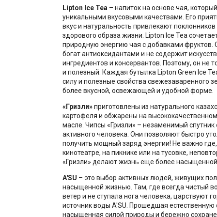
Lipton Ice Tea
– напиток на основе чая, которы
уникальными вкусовыми качествами. Его при
вкус и натуральность привлекают поклонников 
здорового образа жизни. Lipton Ice Tea сочетает
природную энергию чая с добавками фруктов. О
богат антиоксидантами и не содержит искусст
ингредиентов и консервантов. Поэтому, он не т
и полезный. Каждая бутылка Lipton Green Ice T
силу и полезные свойства свежезаваренного зе
более вкусной, освежающей и удобной форме.
«Гризли»
приготовлены из натурального казах
картофеля и обжарены на высококачественно
масле. Чипсы «Гризли» – незаменимый спутник
активного человека. Они позволяют быстро уто
получить мощный заряд энергии! Не важно где, 
кинотеатре, на пикнике или на тусовке, неповт
«Гризли» делают жизнь еще более насыщенной 
A'SU
– это выбор активных людей, живущих пол
насыщенной жизнью. Там, где всегда чистый в
ветер и не ступала нога человека, царствуют г
источник воды A'SU. Прошедшая естественную
насыщенная силой природы и бережно сохран