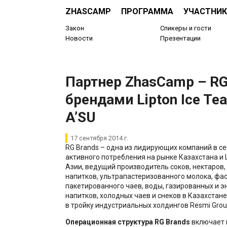
ZHASCAMP
ПРОГРАММА
УЧАСТНИК
Закон
Спикеры и гости
Новости
Презентации
Партнер ZhasCamp – RG
брендами Lipton Ice Tea
A’SU
17 сентября 2014 г.
RG Brands – одна из лидирующих компаний в с
активного потребления на рынке Казахстана и
Азии, ведущий производитель соков, нектаров
напитков, ультрапастеризованного молока, фа
пакетированного чаев, воды, газированных и э
напитков, холодных чаев и снеков в Казахстан
в тройку индустриальных холдингов Resmi Group
Операционная структура RG Brands
включает в