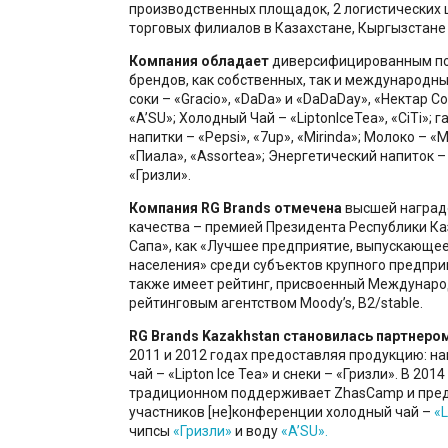
производственных площадок, 2 логистических 
торговых филиалов в Казахстане, Кыргызстане 
Компания обладает
диверсифицированным п
брендов, как собственных, так и международны
соки – «Gracio», «DaDa» и «DaDaDay», «Нектар С
«A’SU»; Холодный Чай – «LiptonIceTea», «CiTi»; 
напитки – «Pepsi», «7up», «Mirinda»; Молоко – «М
«Пиала», «Assortea»; Энергетический напиток – 
«Гризли».
Компания RG Brands отмечена
высшей наград
качества – премией Президента Республики Ка
Сапа», как «Лучшее предприятие, выпускающее
населения» среди субъектов крупного предпри
также имеет рейтинг, присвоенный Междунар
рейтинговым агентством Moody’s, B2/stable.
RG Brands Kazakhstan становилась партнеро
2011 и 2012 годах предоставляя продукцию: нап
чай – «Lipton Ice Tea» и снеки – «Гризли». В 201
традиционном поддерживает ZhasCamp и пред
участников [не]конференции холодный чай –
«L
чипсы
«Гризли»
и воду
«A’SU».