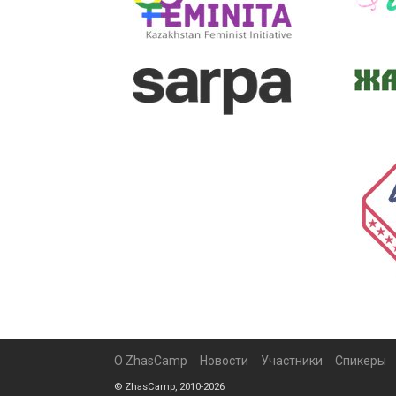
О ZhasCamp
Новости
Участники
Спикеры
© ZhasCamp, 2010-2026