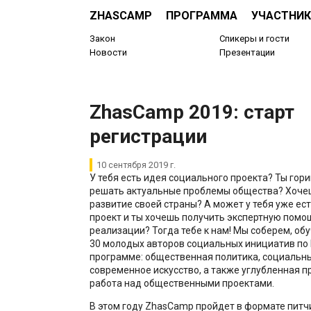
ZHASCAMP
ПРОГРАММА
УЧАСТНИК
Закон
Спикеры и гости
Новости
Презентации
​ZhasCamp 2019: старт
регистрации
10 сентября 2019 г.
У тебя есть идея социального проекта? Ты го
решать актуальные проблемы общества? Хочеш
развитие своей страны? А может у тебя уже е
проект и ты хочешь получить экспертную помощ
реализации? Тогда тебе к нам! Мы соберем, о
30 молодых авторов социальных инициатив по 
программе: общественная политика, социальны
современное искусство, а также углубленная п
работа над общественными проектами.
В этом году ZhasCamp пройдет в формате питч