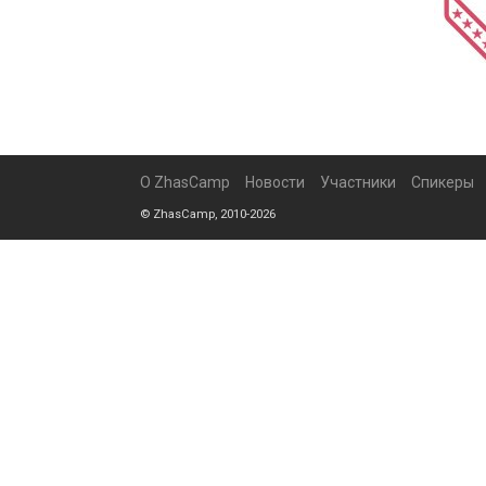
О ZhasCamp
Новости
Участники
Спикеры
© ZhasCamp, 2010-2026