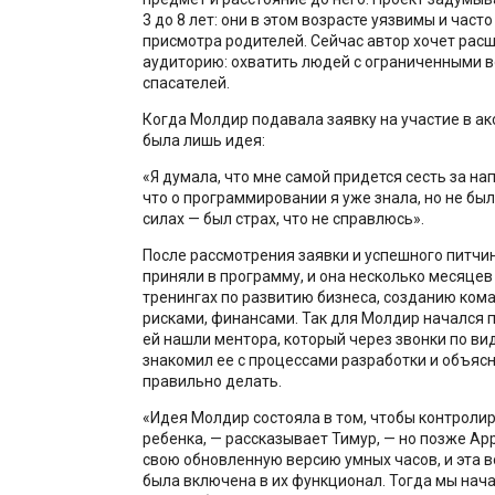
3 до 8 лет: они в этом возрасте уязвимы и част
присмотра родителей. Сейчас автор хочет рас
аудиторию: охватить людей с ограниченными 
спасателей.
Когда Молдир подавала заявку на участие в ак
была лишь идея:
«Я думала, что мне самой придется сесть за на
что о программировании я уже знала, но не был
силах — был страх, что не справлюсь».
После рассмотрения заявки и успешного питчи
приняли в программу, и она несколько месяцев
тренингах по развитию бизнеса, созданию кома
рисками, финансами. Так для Молдир начался 
ей нашли ментора, который через звонки по ви
знакомил ее с процессами разработки и объясня
правильно делать.
«Идея Молдир состояла в том, чтобы контроли
ребенка, — рассказывает Тимур, — но позже Ap
свою обновленную версию умных часов, и эта 
была включена в их функционал. Тогда мы нача