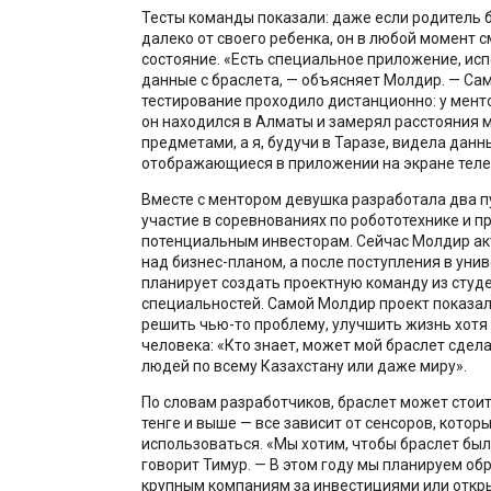
Тесты команды показали: даже если родитель 
далеко от своего ребенка, он в любой момент с
состояние. «Есть специальное приложение, и
данные с браслета, — объясняет Молдир. — Са
тестирование проходило дистанционно: у менто
он находился в Алматы и замерял расстояния 
предметами, а я, будучи в Таразе, видела данн
отображающиеся в приложении на экране теле
Вместе с ментором девушка разработала два п
участие в соревнованиях по робототехнике и п
потенциальным инвесторам. Сейчас Молдир ак
над бизнес-планом, а после поступления в уни
планирует создать проектную команду из студ
специальностей. Самой Молдир проект показал,
решить чью-то проблему, улучшить жизнь хотя
человека: «Кто знает, может мой браслет сдел
людей по всему Казахстану или даже миру».
По словам разработчиков, браслет может стоит
тенге и выше — все зависит от сенсоров, котор
использоваться. «Мы хотим, чтобы браслет был
говорит Тимур. — В этом году мы
планируем обра