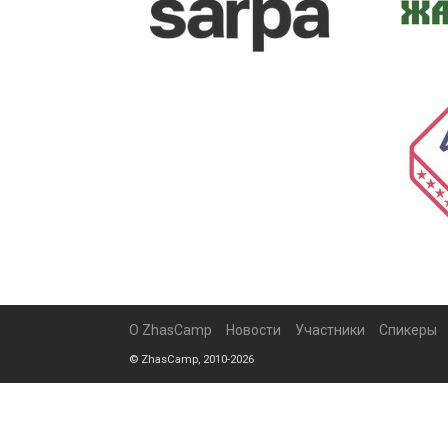
О ZhasCamp
Новости
Участники
Спикеры
© ZhasCamp, 2010-2026