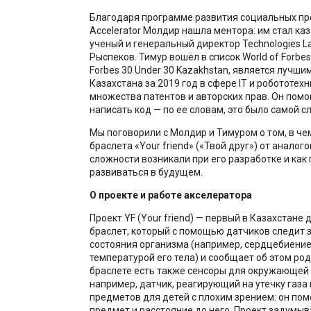
Благодаря программе развития социальных п
Accelerator Молдир нашла ментора: им стал ка
ученый и генеральный директор Technologies L
Рыспеков. Тимур вошёл в список World of Forbes
Forbes 30 Under 30 Kazakhstan, является лучш
Казахстана за 2019 год в сфере IT и робототех
множества патентов и авторских прав. Он пом
написать код — по ее словам, это было самой с
Мы поговорили с Молдир и Тимуром о том, в че
браслета «
Your friend»
(«
Твой друг»
) от аналого
сложности возникали при его разработке и как 
развиваться в будущем.
О проекте и работе акселератора
Проект YF (Your friend) — первый в Казахстане 
браслет, который с помощью датчиков следит 
состояния организма (например, сердцебиение
температурой его тела) и сообщает об этом род
браслете есть также сенсоры для окружающей
например, датчик, реагирующий на утечку газа
предметов для детей с плохим зрением: он по
предмет и расстояние до него. Проект задумыв