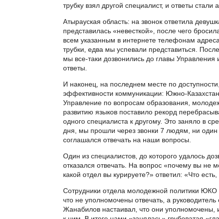
трубку взял другой специалист, и ответы стали 
Атырауская область: на звонок ответила девушк
представилась «невесткой», после чего бросила
всем указанным в интернете телефонам адрес
трубки, едва мы успевали представиться. После
мы все-таки дозвонились до главы Управления 
ответы.
И наконец, на последнем месте по доступности,
эффективности коммуникации: Южно-Казахстанс
Управление по вопросам образования, молодеж
развитию языков поставило рекорд перебрасыв
одного специалиста к другому. Это заняло в с
дня, мы прошли через звонки 7 людям, ни один 
соглашался отвечать на наши вопросы.
Один из специалистов, до которого удалось доз
отказался отвечать. На вопрос
«
почему вы не м
какой отдел вы курируете?
»
ответил: «Что есть,
Сотрудники отдела молодежной политики ЮКО 
что не уполномочены отвечать, а руководитель
Жанабилов настаивал, что они уполномочены, 
к ним. В итоге нами «занялась» грубоватая «гл