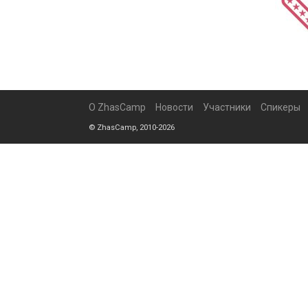
О ZhasCamp
Новости
Участники
Спикеры
© ZhasCamp, 2010-2026