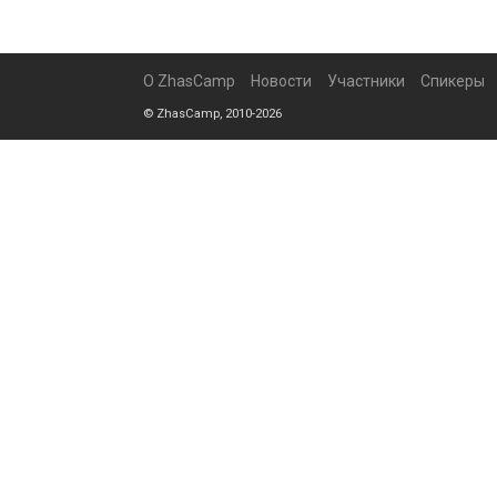
О ZhasCamp
Новости
Участники
Спикеры
© ZhasCamp, 2010-2026