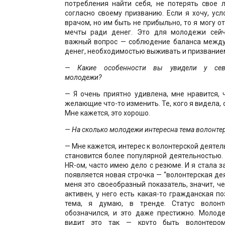
потребления найти себя, не потерять свое 
согласно своему призванию. Если я хочу, усл
врачом, но им быть не прибыльно, то я могу о
мечты ради денег. Это для молодежи сейч
важный вопрос — соблюдение баланса межд
денег, необходимостью выживать и призвание
— Какие особенности вы увидели у север
молодежи?
— Я очень приятно удивлена, мне нравится, 
желающие что-то изменить. Те, кого я видела,
Мне кажется, это хорошо.
— На сколько молодежи интересна тема
волонте
— Мне кажется, интерес к волонтерской деятел
становится более популярной деятельностью.
HR-ом, часто имею дело с резюме. И я стала з
появляется новая строчка — “волонтерская дея
меня это своеобразный показатель, значит, ч
активен, у него есть какая-то гражданская по
тема, я думаю, в тренде. Статус волонт
обозначился, и это даже престижно. Молоде
видит это так — круто быть волонтеро