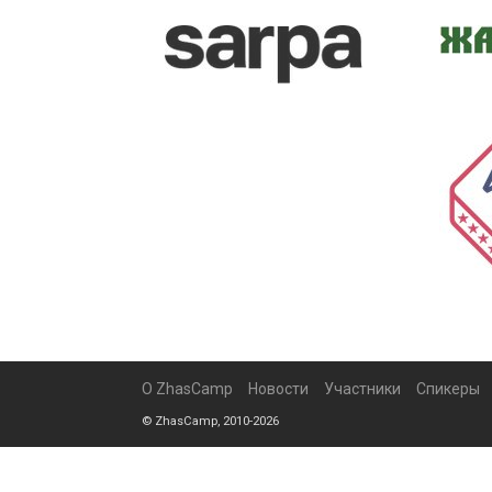
О ZhasCamp
Новости
Участники
Спикеры
© ZhasCamp, 2010-2026