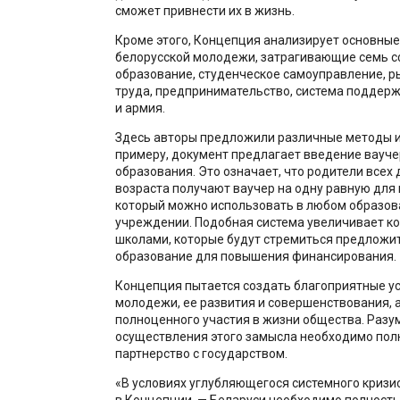
сможет привнести их в жизнь.
Кроме этого, Концепция анализирует основны
белорусской молодежи, затрагивающие семь с
образование, студенческое самоуправление, р
труда, предпринимательство, система поддер
и армия.
Здесь авторы предложили различные методы и
примеру, документ предлагает введение вауче
образования. Это означает, что родители всех
возраста получают ваучер на одну равную для 
который можно использовать в любом образо
учреждении. Подобная система увеличивает к
школами, которые будут стремиться предложи
образование для повышения финансирования.
Концепция пытается создать благоприятные у
молодежи, ее развития и совершенствования, а
полноценного участия в жизни общества. Разум
осуществления этого замысла необходимо по
партнерство с государством.
«В условиях углубляющегося системного кризи
в Концепции, — Беларуси необходимо полност