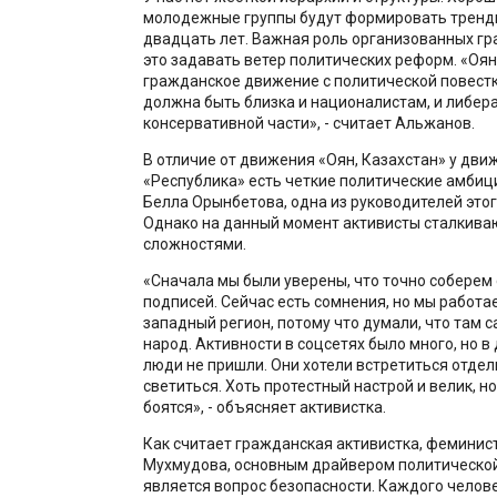
молодежные группы будут формировать тренд
двадцать лет. Важная роль организованных гр
это задавать ветер политических реформ. «Оян,
гражданское движение с политической повестк
должна быть близка и националистам, и либера
консервативной части», - считает Альжанов.
В отличие от движения «Оян, Казахстан» у дви
«Республика» есть четкие политические амбиц
Белла Орынбетова, одна из руководителей это
Однако на данный момент активисты сталкиваю
сложностями.
«Сначала мы были уверены, что точно соберем 
подписей. Сейчас есть сомнения, но мы работа
западный регион, потому что думали, что там 
народ. Активности в соцсетях было много, но в
люди не пришли. Они хотели встретиться отдель
светиться. Хоть протестный настрой и велик, н
боятся», - объясняет активистка.
Как считает гражданская активистка, феминис
Мухмудова, основным драйвером политической
является вопрос безопасности. Каждого челове