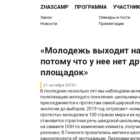
ZHASCAMP
ПРОГРАММА
УЧАСТНИК
Закон
Спикеры и гости
Новости
Презентации
«Молодежь выходит на
потому что у нее нет др
площадок»
21 октября 2019 г.
В последние несколько лет мы наблюдаем акт
политизацию молодого поколения: школьники 
присоединяются к протестам самой широкой по
экологии до выборов. 2019 год сотрясают «кли
протесты» молодежи в 100 странах мира и их 
становится страстная речь шведской школьниц
на саммите ООН по изменению климата, получ
резонанс. В Гонконге прокатились митинги шко
законопроекта об экстрадиции. Лидерами ант