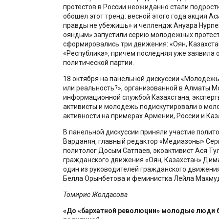
протестов в России неожиданно стали подростк
обошел этот тренд: весной этого года акция Ас
правды не убежишь» и челлендж Ануара Нурпе
ояндым» запустили серию молодежных протесто
сформировались три движения: «Оян, Казахста
«Республика», причем последняя уже заявила 
политической партии.
18 октября на панельной дискуссии «Молодежь 
или реальность?», организованной в Алматы 
информационной службой Казахстана, эксперты
активисты и молодежь подискутировали о мо
активности на примерах Армении, России и Каз
В панельной дискуссии приняли участие полит
Варданян, главный редактор «Медиазоны» Сер
политолог Досым Сатпаев, экоактивист Ася Тул
гражданского движения «Оян, Казахстан» Дим
один из руководителей гражданского движения
Белла Орынбетова и феминистка Лейла Махму
То
мирис Жолдасова
«
До «бархатной революции» молодые люди 