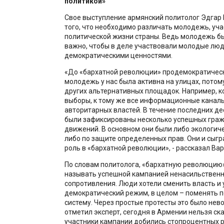
политикой
»
Свое выступление армянский политолог Эдгар 
того, что необходимо различать молодежь, уч
политической жизни страны. Ведь молодежь бы
важно, чтобы в деле участвовали молодые люд
демократическими ценностями.
«До «бархатной революции» продемократичес
молодежь у нас была активна на улицах, потом
других альтернативных площадок. Например, 
выборы, к тому же все информационные каналы 
авторитарных властей. В течение последних дес
были зафиксированы несколько успешных гра
движений. В основном они были либо экологиче
либо по защите определенных прав. Они и сыг
роль в «бархатной революции», - рассказал Ва
По словам политолога, «бархатную революцию
называть успешной кампанией ненасильственн
сопротивления. Люди хотели сменить власть и 
демократический режим, в целом – поменять 
систему. Через простые протесты это было не
отметил эксперт, сегодня в Армении нельзя ска
участники кампании добились стопроцентных р