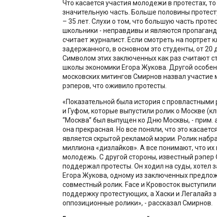
Что касается участия молодежи в протестах, то
значительную часть. Больше половины протес
– 35 лет. Слухи о том, что большую часть прот
школьники - неправдивы и являются пропаганд
считает журналист. Если смотреть на портрет 
задержанного, в основном это студенты, от 20 д
Символом этих заключенных как раз считают 
школы экономики Егора Жукова. Другой особе
московских митингов Смирнов назвал участие 
рэперов, что оживило протесты.
«Показательной была история с провластными
и Гуфом, которые выпустили ролик о Москве (кл
“Москва” был выпущен ко Дню Москвы, - прим. ав
она прекрасная. Но все поняли, что это касаетс
является скрытой рекламой мэрии. Ролик набр
миллиона «дизлайков». А все понимают, что их
молодежь. С другой стороны, известный рэпер
поддержал протесты. Он ходил на суды, хотел з
Егора Жукова, одному из заключенных предло
совместный ролик. Face и Кровосток выступили 
поддержку протестующих, а Хаски и Легалайз 
оппозиционные ролики», - рассказал Смирнов.