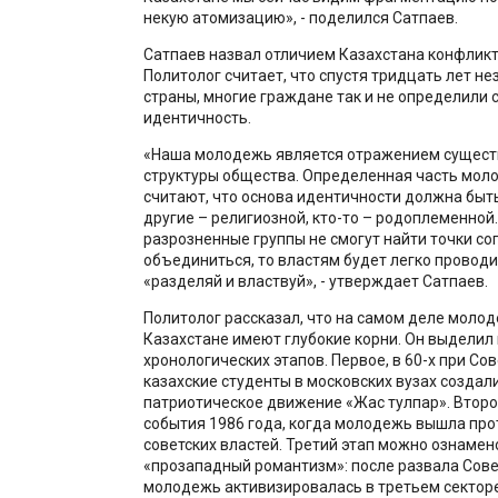
некую атомизацию», - поделился Сатпаев.
Сатпаев назвал отличием Казахстана конфликт
Политолог считает, что спустя тридцать лет н
страны, многие граждане так и не определили 
идентичность.
«Наша молодежь является отражением сущес
структуры общества. Определенная часть мол
считают, что основа идентичности должна быть
другие – религиозной, кто-то – родоплеменной.
разрозненные группы не смогут найти точки со
объединиться, то властям будет легко проводи
«разделяй и властвуй», - утверждает Сатпаев.
Политолог рассказал, что на самом деле моло
Казахстане имеют глубокие корни. Он выделил
хронологических этапов. Первое, в 60-х при Со
казахские студенты в московских вузах создал
патриотическое движение «Жас тулпар». Второ
события 1986 года, когда молодежь вышла пр
советских властей. Третий этап можно ознамен
«прозападный романтизм»: после развала Сове
молодежь активизировалась в третьем секторе