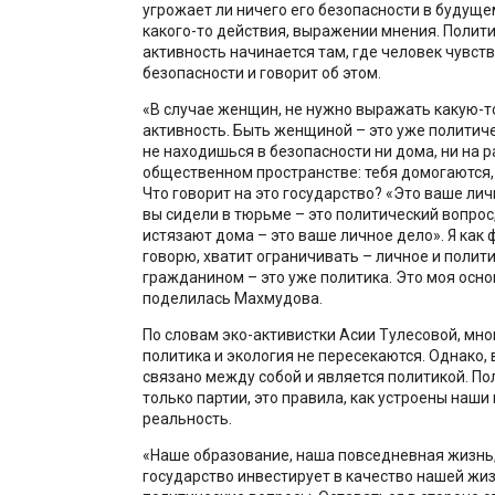
угрожает ли ничего его безопасности в будуще
какого-то действия, выражении мнения. Полит
активность начинается там, где человек чувств
безопасности и говорит об этом.
«В случае женщин, не нужно выражать какую-т
активность. Быть женщиной – это уже политиче
не находишься в безопасности ни дома, ни на ра
общественном пространстве: тебя домогаются, 
Что говорит на это государство? «Это ваше лич
вы сидели в тюрьме – это политический вопрос,
истязают дома – это ваше личное дело». Я как
говорю, хватит ограничивать – личное и полит
гражданином – это уже политика. Это моя основ
поделилась Махмудова.
По словам эко-активистки Асии Тулесовой, мно
политика и экология не пересекаются. Однако, 
связано между собой и является политикой. Пол
только партии, это правила, как устроены наши
реальность.
«Наше образование, наша повседневная жизнь
государство инвестирует в качество нашей жиз