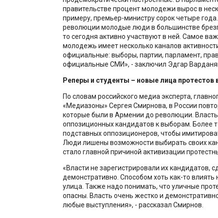
правительстве процент молодежи вырос в неск
примеру, премьер-министру сорок четыре года.
революции молодые люди в большинстве брезг
то сегодня активно участвуют в ней. Самое ва
молодежь имеет несколько каналов активности
официальные: выборы, партии, парламент, прав
официальные СМИ», - заключил Эдгар Варданя
Реперы и студенты – новые лица протестов 
По словам российского медиа эксперта, главно
«Медиазоны» Сергея Смирнова, в России повто
которые были в Армении до революции. Власть
оппозиционных кандидатов к выборам. Более т
подставных оппозиционеров, чтобы имитирова
Люди лишены возможности выбирать своих кан
стало главной причиной активизации протестн
«Власти не зарегистрировали их кандидатов, с
демонстративно. Способом хоть как-то влиять 
улица. Также надо понимать, что уличные прот
опасны. Власть очень жестко и демонстративн
любые выступления», - рассказал Смирнов.