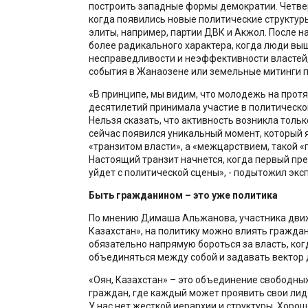
построить западные формы демократии. Четвер
когда появились новые политические структур
элиты, например, партии ДВК и Акжол. После н
более радикального характера, когда люди вы
несправедливости и неэффективности властей,
события в Жанаозене или земельные митинги п
«В принципе, мы видим, что молодежь на прот
десятилетий принимала участие в политическо
Нельзя сказать, что активность возникла тольк
сейчас появился уникальный момент, который 
«транзитом власти», а «межцарствием, такой «
Настоящий транзит начнется, когда первый пр
уйдет с политической сцены», - подытожил эксп
Быть гражданином – это уже политика
По мнению Димаша Альжанова, участника дви
Казахстан», на политику можно влиять гражда
обязательно напрямую бороться за власть, ко
объединяться между собой и задавать вектор 
«Оян, Казахстан» – это объединение свободны
граждан, где каждый может проявить свои лид
У нас нет жесткой иерархии и структуры. Хоро