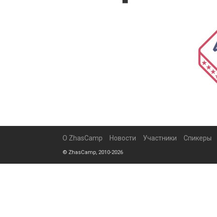
О ZhasCamp
Новости
Участники
Спикеры
© ZhasCamp, 2010-2026