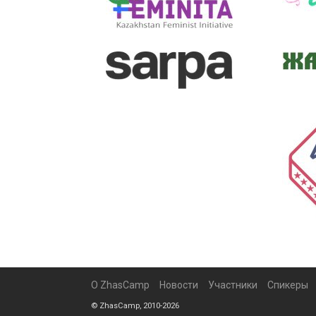
О ZhasCamp
Новости
Участники
Спикеры
© ZhasCamp, 2010-2026