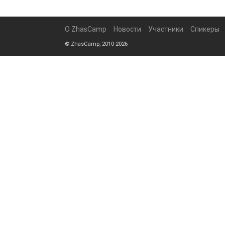
О ZhasCamp
Новости
Участники
Спикеры
© ZhasCamp, 2010-2026