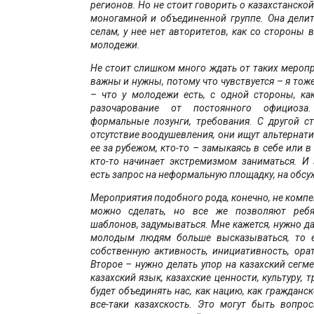
регионов. Но не стоит говорить о казахстанской
моногамной и объединенной группе. Она делит
селам, у нее нет авторитетов, как со стороны в
молодежи.
Не стоит слишком много ждать от таких меропр
важны и нужны, потому что чувствуется – я тож
– что у молодежи есть, с одной стороны, как
разочарование от постоянного официоза.
формальные лозунги, требования. С другой с
отсутствие воодушевления, они ищут альтернати
ее за рубежом, кто-то – замыкаясь в себе или в
кто-то начинает экстремизмом заниматься. И
есть запрос на неформальную площадку, на обсу
Мероприятия подобного рода, конечно, не компе
можно сделать, но все же позволяют ребя
шаблонов, задумываться. Мне кажется, нужно д
молодым людям больше высказываться, то е
собственную активность, инициативность, орат
Второе – нужно делать упор на казахский сегме
казахский язык, казахские ценности, культуру, т
будет объединять нас, как нацию, как гражданск
все-таки казахскость. Это могут быть вопро