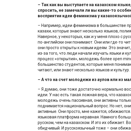
– Так как вы выступаете на казахском языке,
спросить, не замечали ли вы какие-то особе
восприятии идеи феминизма у казахоязычно
– Например, идеи феминизма в большинстве п
казахи, которые знают несколько языков, поли
Наверное, у некоторых, как и у меня плохо с ру
по-английски они понимают. Они или где-то чит
они просто открыты к новым идеям. Это значит,
из-за того, что люди начали изучать языки и ку
процесс «открытия», молодежь более open min
большинство студентов, которые меня понимаю
читают, или знают несколько языков и культур.
– А что на счет молодежи из аулов или из м
– Я думаю, они тоже достаточно нормально во
идеи. У нас есть такая ложная вера, что казах
молодежь очень пассивная, они активны тольк
поднимается национальный вопрос. Но нет, они
активные. Они просто, мне кажется, обижаются.
языковая платформа неравная. Намного боль
русском, чем на казахском. И это их обижает. 
обидчивый. И русскоязычный тоже – они обижа