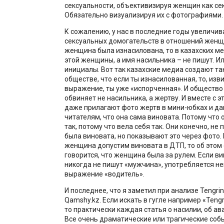
сексуальности, объективизируя женщин как се
Обязательно визуализируя их с фотографиями.
К сожалению, у нас в последние годы увеличив
сексуальных домогательств в отношений женщи
женщина была изнасилована, то в казахских м
этой женщины, а имя насильника – не пишут. И
инициалы. Вот так казахские медиа создают та
обществе, что если ты изнасилованная, то, изви
выражение, ты уже «испорченная». И общество
обвиняет не насильника, а жертву. И вместе с э
даже прилагают фото жертв в мини-юбках и да
читателям, что она сама виновата. Потому что 
так, потому что вела себя так. Они конечно, не 
была виновата, но показывают это через фото. 
женщина допустим виновата в ДТП, то об этом
говорится, что женщина была за рулем. Если ви
никогда не пишут «мужчина», употребляется н
выражение «водитель».
И последнее, что я заметил при анализе Tengrin
Qamshy.kz. Если искать в гугле например «Teng
то практически каждая статья о насилии, об ава
Все очень драматические или трагические собы