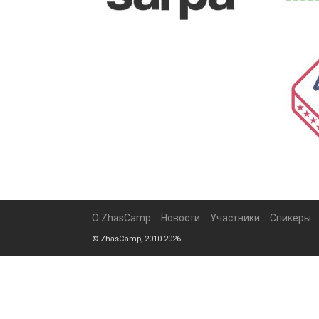
О ZhasCamp
Новости
Участники
Спикеры
© ZhasCamp, 2010-2026