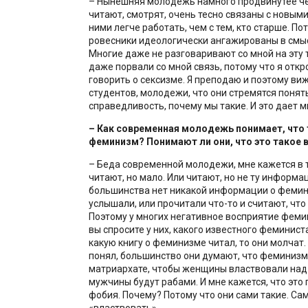
– Нынешняя молодежь намного продвинутее че
читают, смотрят, очень тесно связаны с новыми
ними легче работать, чем с тем, кто старше. По
ровесники идеологически ангажированы в смыс
Многие даже не разговаривают со мной на эту 
даже порвали со мной связь, потому что я отк
говорить о сексизме. Я преподаю и поэтому ви
студентов, молодежи, что они стремятся понять
справедливость, почему мы такие. И это дает 
– Как современная молодежь понимает, что 
феминизм? Понимают ли они, что это такое
– Беда современной молодежи, мне кажется в т
читают, но мало. Или читают, но не ту информа
большинства нет никакой информации о фемин
услышали, или прочитали что-то и считают, что
Поэтому у многих негативное восприятие фемин
вы спросите у них, какого известного феминист
какую книгу о феминизме читал, то они молчат. 
понял, большинство они думают, что феминизм
матриархате, чтобы женщины властвовали над
мужчины будут рабами. И мне кажется, что это
фобия. Почему? Потому что они сами такие. Сам
«властвовать».