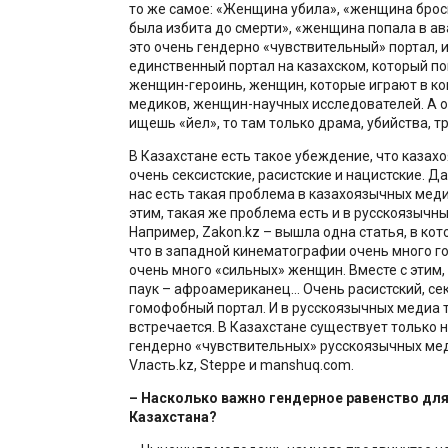
то же самое: «Женщина убила», «женщина бро
была избита до смерти», «женщина попала в ава
это очень гендерно «чувствительный» портал, и
единственный портал на казахском, который п
женщин-героинь, женщин, которые играют в ко
медиков, женщин-научных исследователей. А о
ищешь «әйел», то там только драма, убийства, т
В Казахстане есть такое убеждение, что каза
очень сексистские, расистские и нацистские. Да
нас есть такая проблема в казахоязычных меди
этим, такая же проблема есть и в русскоязычны
Например, Zakon.kz – вышла одна статья, в кот
что в западной кинематографии очень много г
очень много «сильных» женщин. Вместе с этим, 
паук – афроамериканец... Очень расистский, сек
гомофобный портал. И в русскоязычных медиа 
встречается. В Казахстане существует только 
гендерно «чувствительных» русскоязычных мед
Vласть.kz, Steppe и manshuq.com.
– Насколько важно гендерное равенство дл
Казахстана?