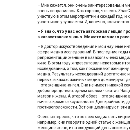
– Мне кажется, они очень заинтересованы, и мне
очень понравилось. Как хорошо, что есть ZhasC
участвую в этом мероприятии и каждый год, и к
участников улучшается. И, конечно, количество 
– Я знаю, что у вас есть авторская лекция п
в казахстанском кино. Можете немного расс
– Я доктор искусствоведения и мои научные ин
сфере медиа исследований. В последние годы 
репрезентации женщин в казахоязычных медиа
кино. В этом году я презентовал некоторые ито
исследований, о том, как показывают женщину
медиа. Результаты исследований достаточно и
первых, в казахоязычных медиа доминируют дв
– это женщина-ангел. Она не имеет никакой сек
добропорядочная, одним словом - святая. Чаще
матери и жены. А второй образ – это женщина в
ничего, кроме сексуальности. Две крайности, д
противоположности. Вот они доминируют, эти д
Очень интересно, что во всех медиа есть лице
например, они говорят в одной статье о женщи
женщине-жене, и на следующий день они могут