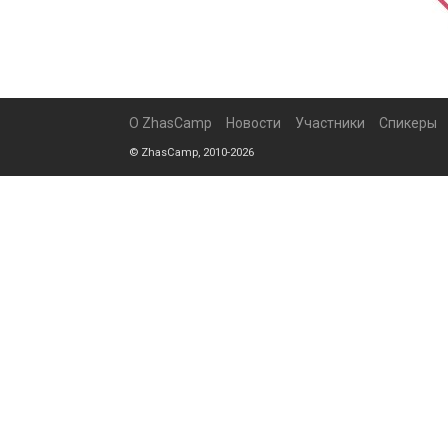
О ZhasCamp
Новости
Участники
Спикеры
© ZhasCamp, 2010-2026