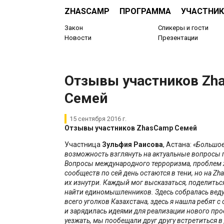
ZHASCAMP
ПРОГРАММА
УЧАСТНИК
Закон
Спикеры и гости
Новости
Презентации
Отзывы участников Zh
Семей
15 сентября 2016 г.
Отзывы участников
ZhasCamp
Семей
Участница
Зульфия Раисова
, Астана:
«Большое
возможность взглянуть на актуальные вопросы п
Вопросы международного терроризма, проблем
сообществ по сей день остаются в тени, но на
Zh
их изнутри. Каждый мог высказаться, поделитьс
найти единомышленников. Здесь собралась вед
всего уголков Казахстана, здесь я нашла ребят 
и зарядилась идеями для реализации нового прое
уезжать, мы пообещали друг другу встретиться в