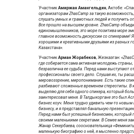
Участник
Амиржан Амангельдин
, Актобе:
«Спа
организаторам
ZhasCamp
за такую возможность,
слушать умных и грамотных людей и получить оп
Все прошло на высшем уровне.
ZhasCamp
объеди
единомышленников, это море позитива море эмо
главное возможность дискуссии со спикерами! Я
хорошими и креативными друзьями из разных г
Казахстана».
Участник
Арман Жорабеков
, Жезказган:
«
Zhas
где собирается сама активная молодежь страны, 
безразлична ее судьба. Перед нами выступают о
профессионалы своего дело. Слушая их, ты рас
мировоззрение, миропонимание. Есть такие спи
разбивают сложенные временем стереотипы. В 
выделяю для себя одного спикера, который боль
заинтересовал меня. В Талдыкоргане это был Ас
бизнес коуч. Меня трудно удивить чем-то новым 
бизнесу, и я представлял банальную презентацию
Перед нами был успешный бизнесмен, который 
своими маленькими секретами. В Семее меня за
Жанар Секербаева, соосновательница «Феминит
маленькую биографию о ней, я мысленно предста