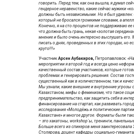
говорить. Перед тем, как она вышла, я думал сей
гендерное неравенство, какие сейчас мужики «ко
должны быть независимыми. Но я был удивлен:
который не бросался громкими словами, а апел
Конечно, я на сто процентов не поддерживаю ее 
что должна быть грань, некая «золотая середина»
мнение и было очень интересно выслушать его.
писать о днях, проведенных в этих городах, но ес
круто!!!»
Участник
Арсен
Аубакиров,
Петропавловск:
«На
мероприятии я второй год и всегда ценю неформ
качественный состав участников, которые готов
проблемах и генерировать решения. Состав гост
существенный как в количественном, так и каче
Мы узнали, какие внешние и внутренние угрозы 
Казахстаном, мифы о феминизме, что такое соц
предпринимательство, как защитить себя в интер
финансирование на стартап, как развивать город
исследования «Молодёжь и политические партии
Казахстане» и многое другое. Форматы были та
– это хакатоны, workshop`ы, тренинги, панельны
Больше всего из спикеров меня заинтересовала
Столярова, доцент кафедры социально-гуманита