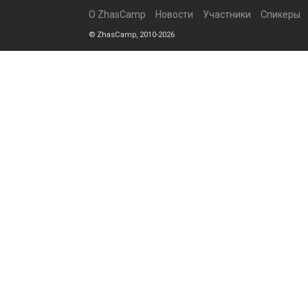
О ZhasCamp
Новости
Участники
Спикеры
© ZhasCamp, 2010-2026