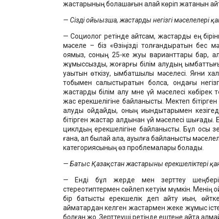
жастарының болашағын қалай көріп жатқанын ай
— Сіздің ойыңызша, жастардың негізгі мәселелері қ
— Социолог ретінде айтсам, жастарды ең бірі
мәселе – біз «Өзіңізді толғандыратын бес мә
қоямыз, соның 25-ке жуық варианттары бар, ал
жұмыссыздық, жоғарғы білім алудың қымбаттығы
уақытын өткізу, қымбатшылық мәселесі. Яғни х
тобымен салыстыратын болсақ, ондағы негіз
жастарды білім алу мне үй мәселесі көбірек 
жас ерекшелігіне байланысты. Мектеп бітірген
алуды ойдайды, оның қиындықтарымен кезігед
бітірген жастар алдынан үй мәселесі шығады. Б
циклдың ерекшелігіне байланысты. Бұл осы зе
ғана, ал былай қала, ауылға байланысты мәселе
категориясының өз проблемалары болады.
— Батыс Қазақстан жастарының ерекшеліктері қа
— Енді бұл жерде мен зерттеу шеңбері
стереотиптермен сөйлеп кетуім мүмкін. Менің о
бір батыстық ерекшелік деп айту қиын, өйткен
аймақтардан келген жастармен жеке жұмыс істе
болған жоқ. Зерттеуші ретінде ештеңе айта алм