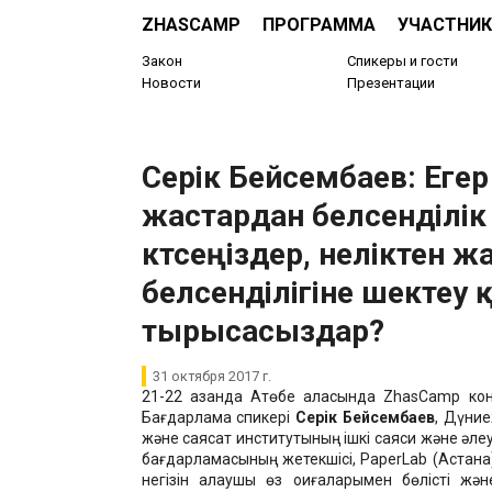
ZHASCAMP
ПРОГРАММА
УЧАСТНИК
Закон
Спикеры и гости
Новости
Презентации
Серік Бейсембаев: Егер
жастардан белсенділік
күтсеңіздер, неліктен 
белсенділігіне шектеу 
тырысасыздар?
31 октября 2017 г.
21-22 қазанда Ақтөбе қаласында ZhasCamp ко
Бағдарлама спикері
Серік Бейсембаев
, Дүние
және саясат институтының ішкі саяси және әле
бағдарламасының жетекшісі, PaperLab (Астана
негізін қалаушы өз оқиғаларымен бөлісті және