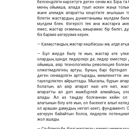
белсенділігін көрсетуге деген сенім жоқ. Бірақ та
менің ойымша, қалада туып өскен жаңа толқын қ
және әлемдік ақпараттық кеңістікте ағылшын тіл
білетін жастардың дүниетанымы мүлдем бөлек
мүлдем бқлек. Өзгерісті тек қана жастарға әк
емес, жастар қоғамның ажырамас бір бөлігі, дұ
біз бәріміз өзгеруіміз керек.
— Қазақстандық жастар көшбасшы ма, әлде атқ
— Бұл жерде бөлу қте қиын, жастар өте үлке
олардың ішінде лидерлері де, лидер еместері де
ойымша, қазір технологиялық революция болған
қолжетімділігінің артуы, бұның бәрі біртінде
деген сенімділігін арттырады, мемлекеттік ин
тәуелділіктен айрылтады. Мысалы, бұрын ақпар
болатын, ал қазір ақпарат көзі өте көп, жас
ақпаратты ал деп мәжбүрлей алмайсың, ол
алады. Ал өз таңдау болғаннан кейін ол 
алатынын білу өте қиын, ол бәсекеге алып келед
ол әрқашан дамудың негізгі өзегі, фундаменті. 
өзгеруін байқайтын болсақ, лидерлік потенци
жол ашады.
— Сіз білесіз бе, біздің жастардың кумирі немесе