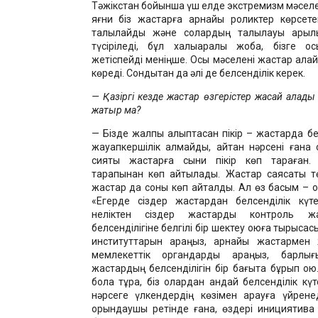
Тәжікстан бойынша үш елде экстремизм мәселес
яғни біз жастарға арнайы роликтер көрсете
талқылайды және солардың талқылауы арқы
түсіріледі, бұл халықаралық жоба, бізге 
жетіспейді меніңше. Осы мәселені жастар қалай
көреді. Сондықтан да әлі де белсенділік керек.
— Қазіргі кезде жастар өзгерістер жасай алады 
жатыр ма?
— Бізде жалпы қалыптасқан пікір – жастарда бе
жауапкершілік алмайды, айтқан нәрсені ған
сияқты жастарға сыни пікір көп тараған.
тарапынан көп айтылады. Жастар саясаты тө
жастар да соны көп айталды. Ал өз басым – ол
«Егерде сіздер жастардан белсенділік күте
неліктен сіздер жастарды контроль жа
белсенділігіне белгілі бір шектеу қоюға тырысас
институттарын қараңыз, арнайы жастармен
мемлекеттік органдарды қараңыз, барлы
жастардың белсенділігін бір бағытқа бұрып қо
бола тұра, біз олардан қандай белсенділік кү
нәрсеге үлкендердің көзімен қарауға үйрене
орындаушы ретінде ғана, өздері инициятива