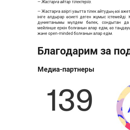
— Жастарға айтар тілектеріңіз.
— Жастарға қазіргі уақытта тілек айтудың өзі қаже
ініге қалдырар өсиеті деген жұмыс істемейді.
дүниетанымы мүлдем бөлек, сондықтан д
мейлінше еркін болғанын қалар едім, өз таңдауын
және open-minded болғанын қалар едім.
Благодарим за по
Медиа-партнеры