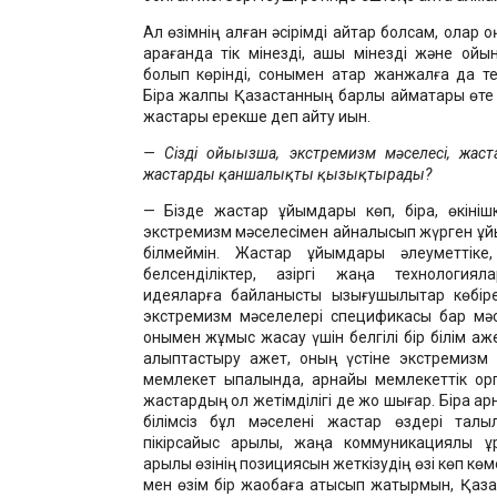
Ал өзімнің алған әсірімді айтар болсам, олар 
қарағанда тік мінезді, ашық мінезді және ойы
болып көрінді, сонымен қатар жанжалға да те
Бірақ жалпы Қазақстанның барлық аймақтары өте ұ
жастары ерекше деп айту қиын.
— Сіздің ойыңызша, экстремизм мәселесі, жас
жастарды қаншалықты қызықтырады?
— Бізде жастар ұйымдары көп, бірақ, өкіні
экстремизм мәселесімен айналысып жүрген ұ
білмеймін. Жастар ұйымдары әлеуметтіке,
белсенділіктер, қазіргі жаңа технология
идеяларға байланысты қызығушылықтар көбір
экстремизм мәселелері спецификасы бар мәс
онымен жұмыс жасау үшін белгілі бір білім қажет
қалыптастыру қажет, оның үстіне экстремизм 
мемлекет ықпалында, арнайы мемлекеттік ор
жастардың қол жетімділігі де жоқ шығар. Бірақ а
білімсіз бұл мәселені жастар өздері талқы
пікірсайыс арқылы, жаңа коммуникациялық қ
арқылы өзінің позициясын жеткізудің өзі көп көм
мен өзім бір жаобаға қатысып жатырмын, Қазақ