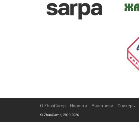
О ZhasCamp
Новости
Участники
Спикеры
© ZhasCamp, 2010-2026