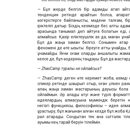
— Бұл жерде белгілі бір адамды атап айт
тенденция ретінде қарайтын болсақ, ақпарат
өзгерістерге байланысты, мәдени талғам, бір
іріктеліп датыр. Біздің кезімізде бес алты ада
арасында танымал деп айтуға болатын еді, а
алмайсыз. Қазір еліктеушілік аз да, маған ұна
Бұл да жаңа заман белгісі. Сонымен қатар қ
феномені де өте қызықты: біреуге қатты ұнайды,
ұнамайды. Яғни қоғам оларды қаншалықты жаман
келсе де, бұл өздерінің таңдауы. Бұл да жастард
— ZhasCamp туралы не ойлайсыз?
— ZhasCamp деген өте керемет жоба, өзімді 
спикер ретінде шақырып отыр, оған үлкен рах
алаң жаңа заман жастарының дауысы бола 
ойлаймын. Әр қалады өтуі және түрлі форматта
идеялардың алмасуына мүмкіндік беретін 
негізгі функциясы, философиясы – идея алм
құрастыру, бұл жағынан алған кезде бұл жоба Қа
рөл атқарады. Сондықтан тек қана сәттәлік ті
ауқымы кең тарай беруін тілеймін.