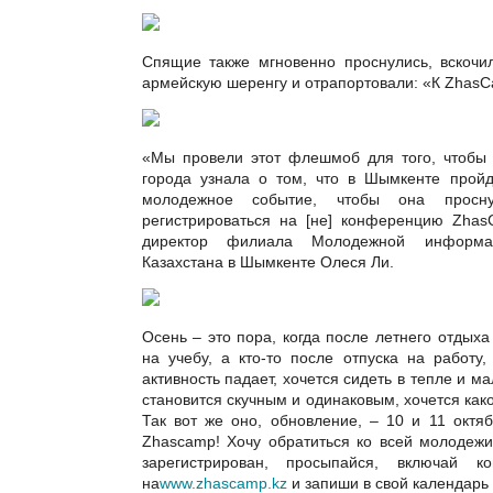
Спящие также мгновенно проснулись, вскочи
армейскую шеренгу и отрапортовали: «К ZhasC
«Мы провели этот флешмоб для того, чтобы
города узнала о том, что в Шымкенте пройд
молодежное событие, чтобы она просн
регистрироваться на [не] конференцию Zhas
директор филиала Молодежной информа
Казахстана в Шымкенте Олеся Ли.
Осень – это пора, когда после летнего отдыха
на учебу, а кто-то после отпуска на работу,
активность падает, хочется сидеть в тепле и ма
становится скучным и одинаковым, хочется как
Так вот же оно, обновление, – 10 и 11 октя
Zhascamp! Хочу обратиться ко всей молодеж
зарегистрирован, просыпайся, включай ко
на
www.zhascamp.kz
и запиши в свой календарь 