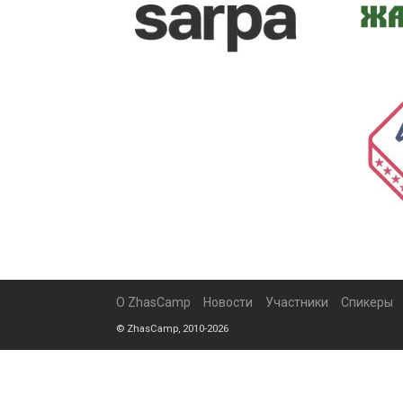
О ZhasCamp
Новости
Участники
Спикеры
© ZhasCamp, 2010-2026