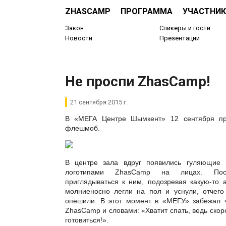
ZHASCAMP
ПРОГРАММА
УЧАСТНИК
Закон
Спикеры и гости
Новости
Презентации
Не проспи ZhasCamp!
21 сентября 2015 г.
В «МЕГА Центре Шымкент» 12 сентября п
флешмоб.
В центре зала вдруг появились гуляющие
логотипами ZhasCamp на лицах. Посе
приглядываться к ним, подозревая какую-то 
молниеносно легли на пол и уснули, отчего
опешили. В этот момент в «МЕГУ» забежал 
ZhasСamp и словами: «Хватит спать, ведь ско
готовиться!».