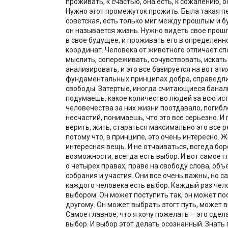
проживать, к счастью, она есть, к сожалению, о
Нужно этот промежуток прожить. Была такая п
советская, есть только миг между прошлым и 
он называется жизнь. Нужно видеть свое прош
в свое будущее, и проживать его в определенн
координат. Человека от животного отличает с
мыслить, сопереживать, сочувствовать, искать
анализировать, и это все базируется на вот эти
фундаментальных принципах добра, справедли
свободы. Затертые, иногда считающиеся банал
подумаешь, какое количество людей за всю ис
человечества за них жизни поотдавало, погибл
несчастий, понимаешь, что это все серьезно. И 
верить, жить, стараться максимально это все 
потому что, в принципе, это очень интересно. 
интересная вещь. И не отчаиваться, всгеда бор
возможности, всегда есть выбор. И вот самое г
о четырех правах, праве на свободу слова, об
собрания и участия. Они все очень важны, но са
каждого человека есть выбор. Каждый раз чел
выбором. Он может поступить так, он может по
другому. Он может выбрать этогт путь, может 
Самое главное, что я хочу пожелать – это сде
выбор. И выбор этот делать осознанный. Знать 