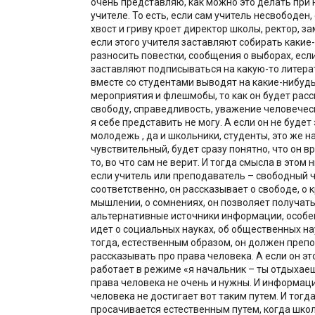
очень представляю, как можно это делать при
учителе. То есть, если сам учитель несвободен,
хвост и гриву кроет директор школы, ректор, з
если этого учителя заставляют собирать какие
разносить повестки, сообщения о выборах, если
заставляют подписываться на какую-то литерат
вместе со студентами выводят на какие-нибуд
мероприятия и флешмобы, то как он будет рас
свободу, справедливость, уважение человечес
я себе представить не могу. А если он не будет 
молодежь , да и школьники, студенты, это же н
чувствительный, будет сразу понятно, что он вр
то, во что сам не верит. И тогда смысла в этом н
если учитель или преподаватель – свободный ч
соответственно, он рассказывает о свободе, о 
мышлении, о сомнениях, он позволяет получат
альтернативные источники информации, особен
идет о социальных науках, об общественных нау
тогда, естественным образом, он должен преп
рассказывать про права человека. А если он эт
работает в режиме «я начальник – ты отдыхаеш
права человека не очень и нужны. И информаци
человека не достигает вот таким путем. И тогда
просачивается естественным путем, когда школ