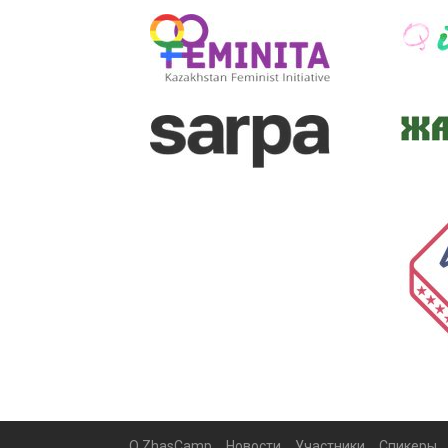
О ZhasCamp
Новости
Участники
Спикеры