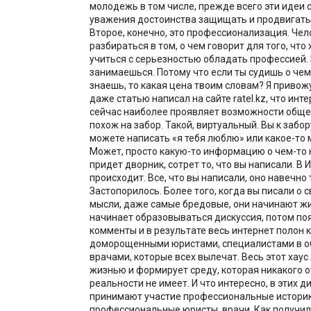
молодежь в том числе, прежде всего эти идеи 
уважения достоинства защищать и продвигать 
Второе, конечно, это профессионализация. Че
разбираться в том, о чем говорит для того, что 
учиться с серьезностью обладать профессией. 
занимаешься. Потому что если ты судишь о чем-
знаешь, то какая цена твоим словам? Я привож
даже статью написал на сайте ratel.kz, что инт
сейчас наиболее проявляет возможности общен
похож на забор. Такой, виртуальный. Вы к забор
можете написать «я тебя люблю» или какое-то 
Может, просто какую-то информацию о чем-то 
придет дворник, сотрет то, что вы написали. В 
происходит. Все, что вы написали, оно навечно 
Застопорилось. Более того, когда вы писали о с
мысли, даже самые бредовые, они начинают жи
начинает образовываться дискуссия, потом по
комменты и в результате весь интернет полон 
доморощенными юристами, специалистами в об
врачами, которые всех вылечат. Весь этот хаус
жизнью и формирует среду, которая никакого 
реальности не имеет. И что интересно, в этих д
принимают участие профессиональные историк
профессиональные юристы, врачи. Как получило