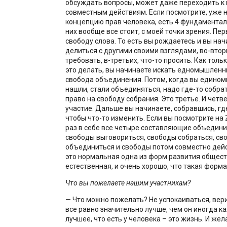
обсуждать вопросы, может даже переходить к 
совместным действиям. Если посмотрите, уже 
концепцию прав человека, есть 4 фундаментал
них вообще все стоит, с моей точки зрения. Пер
свободу слова. То есть вы рождаетесь и вы нач
делиться с другими своими взглядами, во-вторы
требовать, в-третьих, что-то просить. Как толь
это делать, вы начинаете искать едномышленн
свобода объединения. Потом, когда вы едино
нашли, стали объединяться, надо где-то собра
право на свободу собрания. Это третье. И четве
участие. Дальше вы начинаете, собравшись, гд
чтобы что-то изменить. Если вы посмотрите на 
раз в себе все четыре составляющие объедини
свободы выговориться, свободы собраться, св
объединиться и свободы потом совместно дейс
это нормальная одна из форм развития общест
естественная, и очень хорошо, что такая форма
Что вы пожелаете нашим участникам?
— Что можно пожелать? Не успокаиваться, верит
все равно значительно лучше, чем он иногда ка
лучшее, что есть у человека – это жизнь. И жел