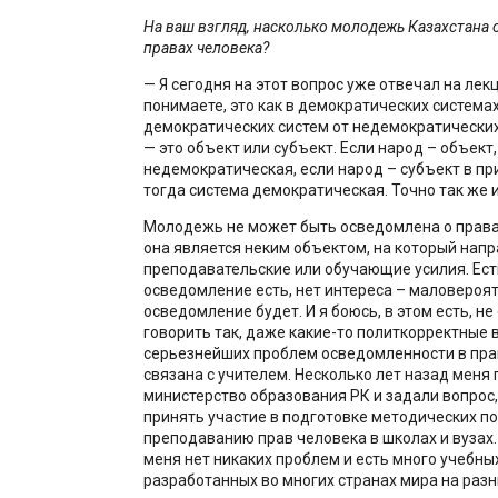
На ваш взгляд, насколько молодежь Казахстана 
правах человека?
— Я сегодня на этот вопрос уже отвечал на лекц
понимаете, это как в демократических системах
демократических систем от недемократических 
— это объект или субъект. Если народ – объект,
недемократическая, если народ – субъект в пр
тогда система демократическая. Точно так же 
Молодежь не может быть осведомлена о права
она является неким объектом, на который нап
преподавательские или обучающие усилия. Ест
осведомление есть, нет интереса – маловероят
осведомление будет. И я боюсь, в этом есть, не
говорить так, даже какие-то политкорректные в
серьезнейших проблем осведомленности в пра
связана с учителем. Несколько лет назад меня
министерство образования РК и задали вопрос, 
принять участие в подготовке методических по
преподаванию прав человека в школах и вузах. Я
меня нет никаких проблем и есть много учебных
разработанных во многих странах мира на разны