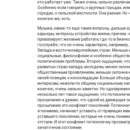
кто работает уже. Также очень сильно различае
Особенно если говорить о крупных городах, ил
городах, о сельской местности. Она разная. Но 
конечно же, есть.
Музыка, какие-то еще такие вопросы, дальше и
карьеры, интересы устройства жизни, причем, ч
превалирует желание работать где-то в бизнес
госслужбе, что не очень характерно, например
Запада и восточноевропейских стран. Меньше 
социальные, философские и особенно обществ
политические проблемы. Второе ощущение, что,
развитых стран запада, молодежь менее склонн
общественным проявлениям, меньше склонна 
своей позиции, к консолидации. Больше объед
интересам, нежели по общему социальному нап
конечно, очень сильно заметно. Но одновремен
несколько лет такое ощущение, что потихонеч
просыпание и думаю, что одной из движущих си
просыпание это конфликт поколений. Потихоне
я понимаю, начинает уставать от правящих ими
уставшего поколения, которые не очень понима
отстали. И этот конфликт потихонечку просматр
зачаточном состоянии.