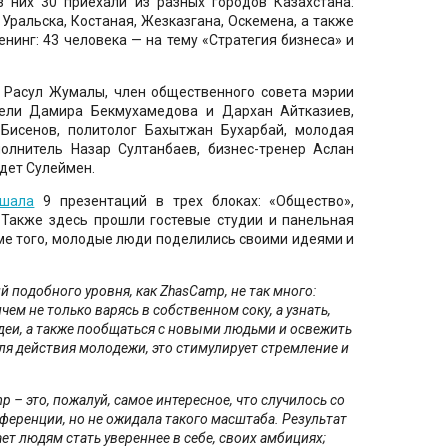
 них 30 приехали из разных городов Казахстана:
Уральска, Костаная, Жезказгана, Оскемена, а также
енинг: 43 человека — на тему «Стратегия бизнеса» и
г Расул Жумалы, член общественного совета мэрии
тели Дамира Бекмухамедова и Дархан Айтказиев,
Бисенов, политолог Бахытжан Бухарбай, молодая
олнитель Назар Султанбаев, бизнес-тренер Аслан
дет Сулеймен.
ушала
9 презентаций в трех блоках: «Общество»,
 Также здесь прошли гостевые студии и панельная
оме того, молодые люди поделились своими идеями и
 подобного уровня, как ZhasCamp, не так много:
ем не только варясь в собственном соку, а узнать,
идеи, а также пообщаться с новыми людьми и освежить
ля действия молодежи, это стимулирует стремление и
 – это, пожалуй, самое интересное, что случилось со
онференции, но не ожидала такого масштаба. Результат
ет людям стать увереннее в себе, своих амбициях;