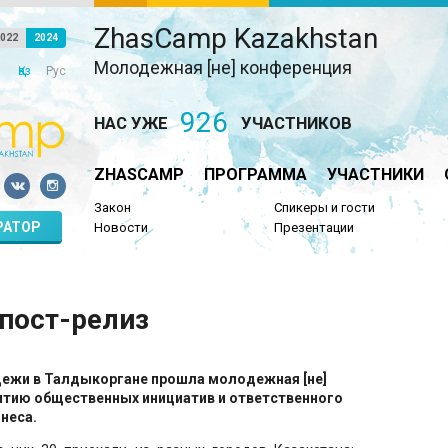
ZhasCamp Kazakhstan
022
2024
Молодежная [не] конференция
Қаз
Рус
926
НАС УЖЕ
УЧАСТНИКОВ
ZHASCAMP
ПРОГРАММА
УЧАСТНИКИ
Закон
Спикеры и гости
РАТОР
Новости
Презентации
пост-релиз
дежи в Талдыкоргане прошла молодежная [не]
итию общественных инициатив и ответственного
неса.