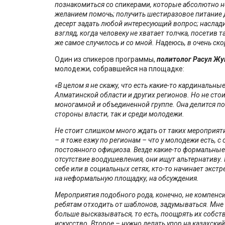
познакомиться со спикерами, которые абсолютно н
желанием помочь; получить шестиразовое питание 
десерт задать любой интересующий вопрос; наслади
взгляд, когда человеку не хватает толчка, посетив 
же самое случилось и со мной. Надеюсь, в очень ск
Один из спикеров программы,
политолог Расул Ж
молодежи, собравшейся на площадке:
«В целом я не скажу, что есть какие-то кардиналь
Алматинской области и других регионов. Но не стои
моногамной и объединенной группе. Она делится по г
стороны власти, так и среди молодежи.
Не стоит слишком много ждать от таких мероприяти
– я тоже езжу по регионам – что у молодежи есть, с
постоянного официоза. Везде какие-то формальные 
отсутствие воодушевления, они ищут альтернативу. 
себе или в социальных сетях, кто-то начинает экст
на неформальную площадку, на обсуждения.
Мероприятия подобного рода, конечно, не компенси
ребятам отходить от шаблонов, задумываться. Мн
больше высказываться, то есть, поощрять их собст
искусство. Второе – нужно делать упор на казахский