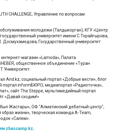
UTH CHALLENGE, Управление по вопросам
 обслуживания молодежи (Талдыкорган), КГУ «Центр
государственный университет имени С.Торайгырова,
Х. Досмухамедова, Государственный университет
, интернет-магазин «Lamoda», Палата
SHEBER, общественное объединение «Туран
T Университет.
тал Аnd.kz, социальный портал «Добрые вести», блог
й портал informБЮРО, медиапортал «Радиоточка»,
алат», сайт The Steppe, мультимедийный портал
айт «Давай сходим!»
ыл Жастары», ОФ "Алматинский дебатный центр",
й образ жизни», творческая команда A-Team,
родок «Салем».
ww.zhascamp.kz
.