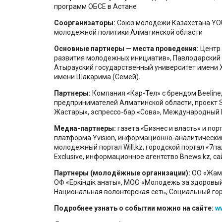
программ ОБСЕ в Астане
Соорганизаторы:
Союз молодежи Казахстана YO
молодежной политики Алматинской области
Основные партнеры — места проведения:
Центр
развития молодежных инициатив», Павлодарский 
Атырауский государственный университет имени 
имени Шакарима (Семей).
Партнеры:
Компания «Кар-Тел» с брендом Beeline
предпринимателей Алматинской области, проект 
Жастары», эспрессо-бар «Сова», Международный I
Медиа-партнеры:
газета «Бизнес и власть» и пор
платформа Yvision, информационно-аналитически
молодежный портал Will.kz, городской портал «7п
Exclusive, информационное агентство Bnews.kz, с
Партнеры (молодёжные организации):
ОО «Жамб
ОФ «Еркiндiк қанаты», МОО «Молодежь за здоровы
Национальная волонтерская сеть, Социальный го
Подробнее узнать о событии можно на сайте:
w