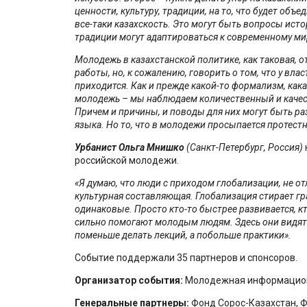
ценности, культуру, традиции, на то, что будет объе
все-таки казахскость. Это могут быть вопросы исто
традиции могут адаптироваться к современному ми
Молодежь в казахстанской политике, как таковая, о
работы, но, к сожалению, говорить о том, что у вл
приходится. Как и прежде какой-то формализм, кака
молодежь – мы наблюдаем количественный и качес
Причем и причины, и поводы для них могут быть р
языка. Но то, что в молодежи просыпается протестн
Урбанист Ольга Мнишко
(Санкт-Петербург, Россия)
российской молодежи.
«
Я думаю, что люди с приходом глобализации, не от
культурная составляющая. Глобализация стирает г
одинаковые. Просто кто-то быстрее развивается, к
сильно помогают молодым людям. Здесь они видят
поменьше делать лекций, а побольше практики».
Событие поддержали 35 партнеров и спонсоров.
Организатор события:
Молодежная информацион
Генеральные партнеры:
Фонд Сорос-Казахстан, 