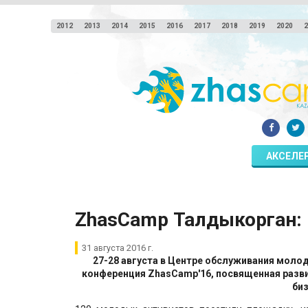
2012
2013
2014
2015
2016
2017
2018
2019
2020
2
АКСЕЛЕ
ZhasCamp Талдыкорган: 
31 августа 2016 г.
27-28 августа в Центре обслуживания моло
конференция ZhasCamp'16, посвященная разв
биз