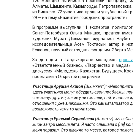
120 молодых активистов посетили площадку, из
Алматы, Шымкента, Кызылорды, Петропавловска, 
из Бишкека. 72 участника прошли углубленный тр
29 — на тему «Развитие городских пространств».
В программе выступили 11 экспертов: политоло
Санкт-Петербурга Ольга Мнишко, предпринима
художник Мурат Дилманов, журналист Наубет 
исследовательница Асем Токтасын, актер и исп
Есжанов, научный сотрудник фонда им. Эберта Ме
За два дня в Талдыкоргане молодежь
просл
«Ответственный бизнес», «Творчество и медиа».
дискуссия: «Молодежь. Казахстан. Будущее». Кр
проектами в Открытой программе.
Участница Аружан Акжол
(Шымкент):
«Мероприятий
здесь участники могут обсудить свои проблемы, прич
чем живут другие, какие у них мысли, найти новые 
отношения с уже знакомыми. Это как катализатор д
возможность чему-то научиться».
Участница Еркемай Серикбаева
(Алматы): «ZhasCamp
мной за три месяца лета. Я часто слышала о [не] к
меня поразил.
Это
именно то место, которое помога