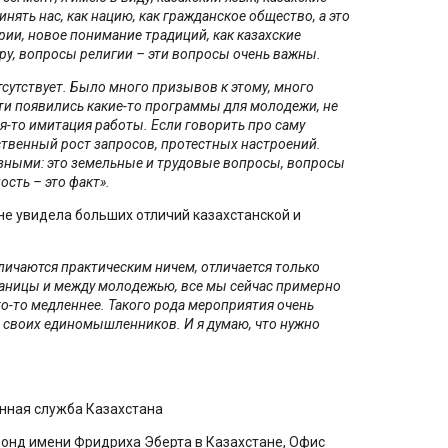
динять нас, как нацию, как гражданское общество, а это
рии, новое понимание традиций, как казахские
ру, вопросы религии – эти вопросы очень важны.
тсутствует. Было много призывов к этому, много
асти появились какие-то программы для молодежи, не
я-то имитация работы. Если говорить про саму
твенный рост запросов, протестных настроений.
азными: это земельные и трудовые вопросы, вопросы
ость – это факт».
не увидела больших отличий казахстанской и
личаются практическим ничем, отличается только
раницы и между молодежью, все мы сейчас примерно
то-то медленнее. Такого рода мероприятия очень
 своих единомышленников. И я думаю, что нужно
ная служба Казахстана
Фонд имени Фридриха Эберта в Казахстане, Офис