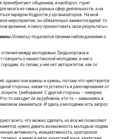
е пренебрегают общением, а наоборот, горят
для мозга из самых разных
сфер
деятельности, а на
ться зарядом бодрости у организаторов. На мой
такое мероприятие, он обязательно зажжется идеей: то
ором времени, я смогу презентовать свои результаты».
умалы
(Алматы)
поделился своими наблюдениями о
ные отличия между молодежью Талдыкоргана и
т говорить о казахстанской молодежи, и как о
ородам, по селам, у нее нет авторитетов, как со
й, однако они важны и нужны, потому что чувствуется
 одной стороны, какая-то усталость и разочарование от
лозунги, требования. С другой стороны – неверие,
Кто-то находит ее за рубежом, кто-то – замыкаясь в
ремизмом заниматься. И здесь у молодежи есть запрос
руют всего, что можно сделать, но все же позволяют
е кажется, нужно давать возможность молодым людям
венную активность, инициативность, ораторское
 сегмент, я имею в виду, казахский язык, казахские