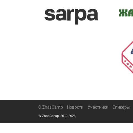
О ZhasCamp
Новости
Участники
Спикеры
© ZhasCamp, 2010-2026