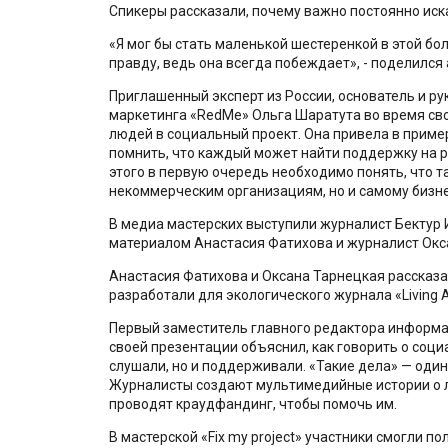
Спикеры рассказали, почему важно постоянно иска
«Я мог бы стать маленькой шестеренкой в этой бо
правду, ведь она всегда побеждает», - поделился 
Приглашенный эксперт из России, основатель и р
маркетинга «RedMe» Ольга Шаратута во время сво
людей в социальный проект. Она привела в приме
помнить, что каждый может найти поддержку на р
этого в первую очередь необходимо понять, что т
некоммерческим организациям, но и самому бизне
В медиа мастерских выступили журналист Бектур 
материалом Анастасия Фатихова и журналист Окс
Анастасия Фатихова и Оксана Тарнецкая рассказ
разработали для экологического журнала «Living A
Первый заместитель главного редактора информа
своей презентации объяснил, как говорить о соци
слушали, но и поддерживали. «Такие дела» — один
Журналисты создают мультимедийные истории о л
проводят краудфандинг, чтобы помочь им.
В мастерской «Fix my project» участники смогли п