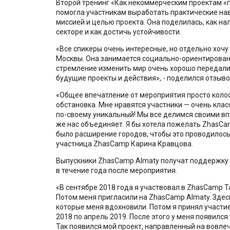
Второй тренинг «Как некоммерческим проектам «п
помогла участникам выработать практические на
миссией и целью проекта. Она поделилась, как н
секторе и как достичь устойчивости.
«Все спикеры очень интересные, но отдельно хочу
Москвы. Она занимается социально-ориентированн
стремление изменить мир очень хорошо передали
будущие проекты и действия», - поделился отзыв
«Общее впечатление от мероприятия просто колос
обстановка. Мне нравятся участники — очень класс
по-своему уникальный! Мы все делимся своими вп
же нас объединяет. Я бы хотела пожелать ZhasCa
было расширение городов, чтобы это проводилось
участница ZhasCamp Карина Кравцова.
Выпускники ZhasCamp Almaty получат поддержку 
в течение года после мероприятия.
«В сентябре 2018 года я участвовал в ZhasCamp T
Потом меня пригласили на ZhasCamp Almaty. Здес
которые меня вдохновили. Потом я принял участие
2018 по апрель 2019. После этого у меня появилс
Так появился мой проект, направленный на вовле