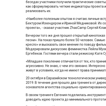
беседах участники получили практические советы,
как сформулировать четкие индикаторы проекта и
реализовать их.
«Наиболее полезным опытом я считаю личные встр
Бектуром Искендером и Ириной Медниковой. Их со
проекта», - сказал участник ZhasCamp Сергей Кла
Вечером того же дня прошел открытый кинопоказ 
песни». На показ пришло более 50 человек. Самые
кресло» и высказать свое мнение по поводу фильм
Модерировали дискуссию феминистка Лейла Мухм
Ергебеков. Гостями вечера стали режиссер Катя 
«Младшее поколение отличается от тех, кто прини
агрессивно. Не знаю, с чем это связано. Интересно
живут в условиях, когда не имеют права принима
20 октября в Евразийском технологическом унив
2019. В течение дня прошло два тренинга от дирек
основателя агентства социально-ориентированно
В своем тренинге Евгения поделилась инструмен
доводить идею проекта до минимального прототи