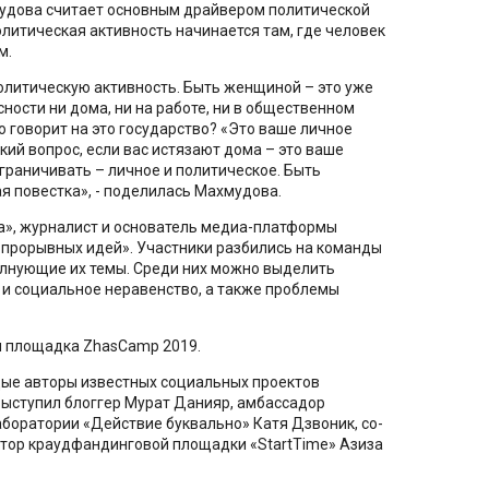
удова считает основным драйвером политической
олитическая активность начинается там, где человек
м.
олитическую активность. Быть женщиной – это уже
ности ни дома, ни на работе, ни в общественном
о говорит на это государство? «Это ваше личное
кий вопрос, если вас истязают дома – это ваше
ограничивать – личное и политическое. Быть
я повестка», - поделилась Махмудова.
а», журналист и основатель медиа-платформы
я прорывных идей». Участники разбились на команды
олнующие их темы. Среди них можно выделить
 и социальное неравенство, а также проблемы
я площадка ZhasCamp 2019.
дые авторы известных социальных проектов
ь выступил блоггер Мурат Данияр, амбассадор
аборатории «Действие буквально» Катя Дзвоник, со-
ектор краудфандинговой площадки «StartTime» Азиза