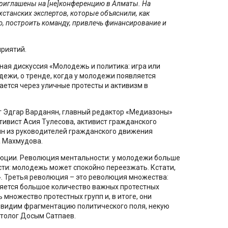
риглашены на [не]конференцию в Алматы. На
хстанских экспертов, которые объяснили, как
ю, построить команду, привлечь финансирование и
риятий.
ная дискуссия «Молодежь и политика: игра или
дежи, о тренде, когда у молодежи появляется
ается через уличные протесты и активизм в
г Эдгар Варданян, главный редактор «Медиазоны»
тивист Асия Тулесова, активист гражданского
н из руководителей гражданского движения
а Махмудова.
люции. Революция ментальности: у молодежи больше
ти: молодежь может спокойно переезжать. Кстати,
». Третья революция – это революция множества:
вляется большое количество важных протестных
 множество протестных групп и, в итоге, они
с видим фрагментацию политического поля, некую
итолог Досым Сатпаев.