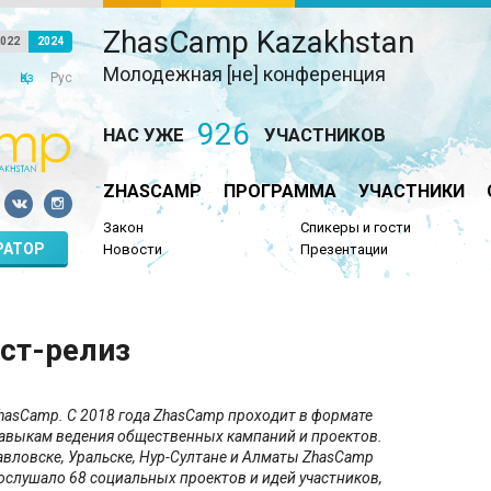
ZhasCamp Kazakhstan
022
2024
Молодежная [не] конференция
Қаз
Рус
926
НАС УЖЕ
УЧАСТНИКОВ
ZHASCAMP
ПРОГРАММА
УЧАСТНИКИ
Закон
Спикеры и гости
РАТОР
Новости
Презентации
ст-релиз
hasCamp. C 2018 года ZhasCamp проходит в формате
 навыкам ведения общественных кампаний и проектов.
павловске, Уральске, Нур-Султане и Алматы ZhasCamp
ослушало 68 социальных проектов и идей участников,