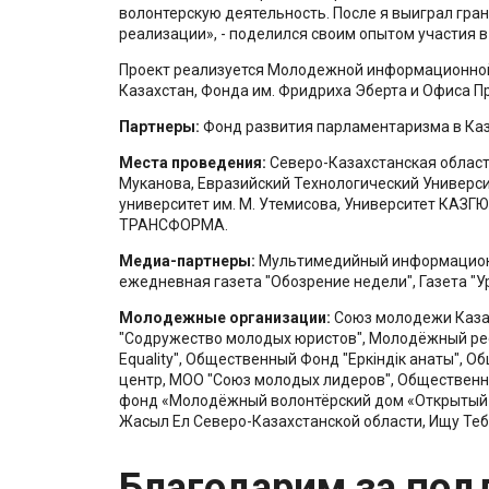
волонтерскую деятельность. После я выиграл гран
реализации», - поделился своим опытом участия 
Проект реализуется Молодежной информационной
Казахстан, Фонда им. Фридриха Эберта и Офиса П
Партнеры:
Фонд развития парламентаризма в Каза
Места проведения:
Северо-Казахстанская област
Муканова, Евразийский Технологический Универси
университет им. М. Утемисова, Университет КАЗГЮ
ТРАНСФОРМА.
Медиа-партнеры:
Мультимедийный информационно
ежедневная газета "Обозрение недели", Газета "У
Молодежные организации:
Союз молодежи Каза
"Содружество молодых юристов", Молодёжный рес
Equality", Общественный Фонд "Еркіндік қанаты", 
центр, МОО "Союз молодых лидеров", Общественн
фонд «Молодёжный волонтёрский дом «Открытый 
Жасыл Ел Северо-Казахстанской области, Ищу Теб
Благодарим за под