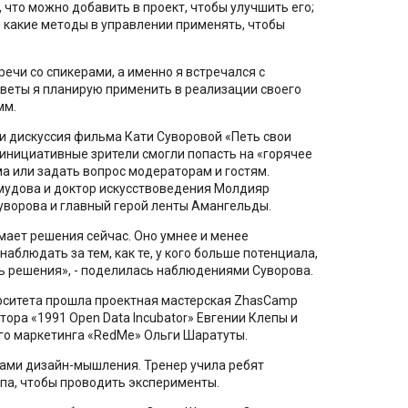
 что можно добавить в проект, чтобы улучшить его;
 какие методы в управлении применять, чтобы
ечи со спикерами, а именно я встречался с
веты я планирую применить в реализации своего
мм.
и дискуссия фильма Кати Суворовой «Петь свои
 инициативные зрители смогли попасть на «горячее
а или задать вопрос модераторам и гостям.
удова и доктор искусствоведения Молдияр
Суворова и главный герой ленты Амангельды.
мает решения сейчас. Оно умнее и менее
 наблюдать за тем, как те, у кого больше потенциала,
ть решения», - поделилась наблюдениями Суворова.
ерситета прошла проектная мастерская ZhasCamp
тора «1991 Open Data Incubator» Евгении Клепы и
го маркетинга «RedMe» Ольги Шаратуты.
тами дизайн-мышления. Тренер учила ребят
па, чтобы проводить эксперименты.