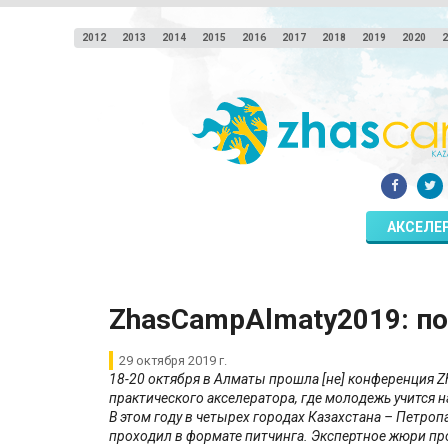
2012
2013
2014
2015
2016
2017
2018
2019
2020
2
АКСЕЛЕ
ZhasCampAlmaty2019: по
29 октября 2019 г.
18-20 октября в Алматы прошла [не] конференция Z
практического акселератора, где молодежь учится
В этом году в четырех городах Казахстана – Петро
проходил в формате питчинга. Экспертное жюри пр