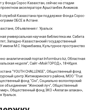
т у Фонда Сорос-Казахстан, сейчас на стадии
в проектном акселераторе Арыстанбек Анжиков.
 службой Казахстана при поддержке Фонда Сорос-
рограмм ОБСЕ в Астане.
хстане, Объявления г. Уральск
ная универсальная научная библиотека им. Сабита
тет, Западно-Казахстанский государственный
У имени М.С. Нарикбаева, Культурное пространство
-аналитический портал Informburo.kz, Областная
ральская неделя", Сайт «Мой ГОРОД», 18+Идея.
хстана "YOUTH CHALLENGE", Общественный фонд
урсный центр Житикаринского района, МОО "True
Общественный фонд "Civi", Социально-волонтерский
ое объединение "Женский луч", Общественный
мир», Общественный фонд ЗКО «Аялаган алакан»,
я Уральск.
держку