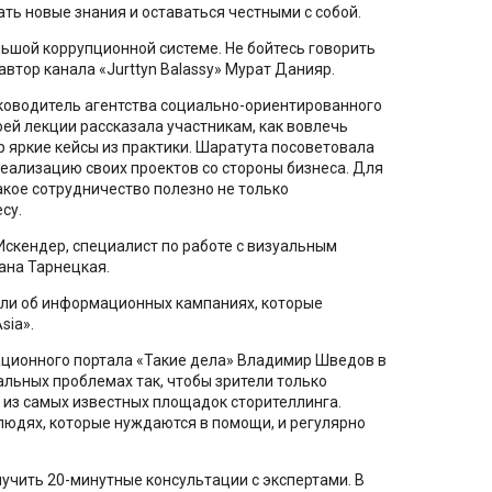
ть новые знания и оставаться честными с собой.
льшой коррупционной системе. Не бойтесь говорить
автор канала «Jurttyn Balassy» Мурат Данияр.
уководитель агентства социально-ориентированного
ей лекции рассказала участникам, как вовлечь
р яркие кейсы из практики. Шаратута посоветовала
еализацию своих проектов со стороны бизнеса. Для
акое сотрудничество полезно не только
су.
Искендер, специалист по работе с визуальным
ана Тарнецкая.
али об информационных кампаниях, которые
sia».
ционного портала «Такие дела» Владимир Шведов в
альных проблемах так, чтобы зрители только
 из самых известных площадок сторителлинга.
юдях, которые нуждаются в помощи, и регулярно
олучить 20-минутные консультации с экспертами. В