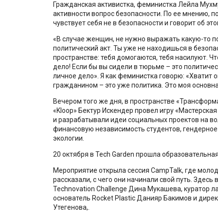
Гражданская активистка, феминистка Лейла Мухм
активности вопрос безопасности. По ее мнению, п
чувствует себя не в безопасности и говорит об это
«В случае женщин, не нужно выражать какую-то п
политический акт. Ты уже не находишься в безопас
пространстве: тебя домогаются, тебя насилуют. Чт
дело! Если бы вы сидели в тюрьме – это политичес
личное дело». Я как феминистка говорю: «Хватит 
гражданином – это уже политика. Это моя основна
Вечером того же дня, в пространстве «Трансформ
«Kloop» Бектур Искендер провел игру «Мастерска
и разрабатывали идеи социальных проектов на в
финансовую независимость студентов, гендерное
экологии.
20 октября в Tech Garden прошла образовательна
Мероприятие открыла сессия CampTalk, где моло
рассказали, с чего они начинали свой путь. Здес
Technovation Challenge Дина Мукашева, куратор л
основатель Rocket Plastic Данияр Бакимов и дир
Утегенова,.