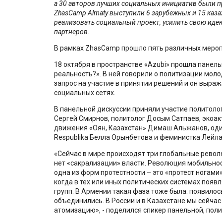
а 30 авторов лучших социальных инициатив были п
ZhasCamp Almaty выступили 6 зарубежных и 15 каза
реализовать социальный проект, усилить свою иде
партнеров.
В рамках ZhasCamp прошло пять различных мероп
18 октября в пространстве «Azubi» прошла панель
реальность?». В ней говорили о политизации моло
запрос на участие в принятии решений и он выраж
социальных сетях.
В панельной дискуссии приняли участие политоло
Сергей Смирнов, политолог Досым Сатпаев, экоак
движения «Оян, Казахстан» Димаш Альжанов, оди
Respublika Белла Орынбетова и феминистка Лейл
«Сейчас в мире происходят три глобальные рево
нет «сакрализации» власти. Революция мобильнос
одна из форм протестности – это «протест ногами
когда в тех или иных политических системах поя
групп. В Армении такая фаза тоже была: появилось
объединились. В России и в Казахстане мы сейча
атомизацию», - поделился спикер панельной, пол