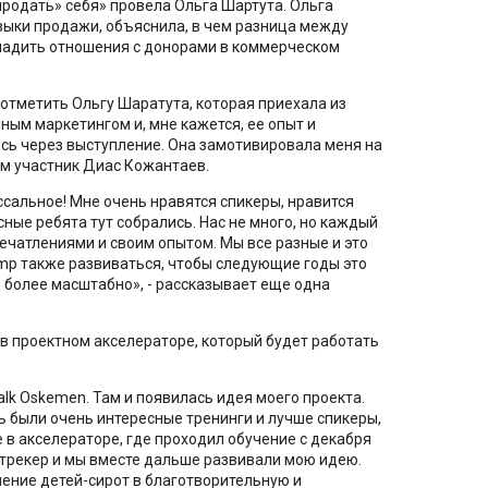
родать» себя» провела Ольга Шартута. Ольга
выки продажи, объяснила, в чем разница между
аладить отношения с донорами в коммерческом
 отметить Ольгу Шаратута, которая приехала из
ым маркетингом и, мне кажется, ее опыт и
сь через выступление. Она замотивировала меня на
ом участник Диас Кожантаев.
сальное! Мне очень нравятся спикеры, нравится
ные ребята тут собрались. Нас не много, но каждый
ечатлениями и своим опытом. Мы все разные и это
mp также развиваться, чтобы следующие годы это
 более масштабно», - рассказывает еще одна
в проектном акселераторе, который будет работать
alk Oskemen. Там и появилась идея моего проекта.
ь были очень интересные тренинги и лучше спикеры,
 в акселераторе, где проходил обучение с декабря
я трекер и мы вместе дальше развивали мою идею.
чение детей-сирот в благотворительную и