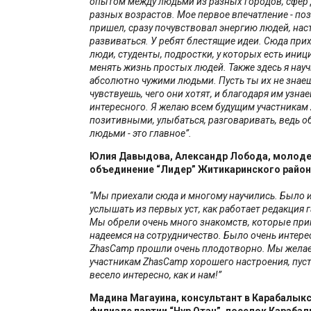
опытом между людьми из разных городов, сфер 
разных возрастов. Мое первое впечатление - поз
пришел, сразу почувствовал энергию людей, нас
развиваться. У ребят блестящие идеи. Сюда пр
люди, студенты, подростки, у которых есть иниц
менять жизнь простых людей. Также здесь я науч
абсолютно чужими людьми. Пусть ты их не знаеш
чувствуешь, чего они хотят, и благодаря им узна
интересного. Я желаю всем будущим участникам
позитивными, улыбаться, разговаривать, ведь 
людьми - это главное”.
Юлия Давыдова, Александр Лобода, молод
объединение “Лидер” Житикаринского район
“Мы приехали сюда и многому научились. Было 
услышать из первых уст, как работает редакция 
Мы обрели очень много знакомств, которые приг
надеемся на сотрудничество. Было очень интерес
ZhasCamp прошли очень плодотворно. Мы жела
участникам ZhasCamp хорошего настроения, пуст
весело интересно, как и нам!”
Мадина Магауина, консультант в Карабалык
филиале партии “Нур Отан”, поселок Карабал