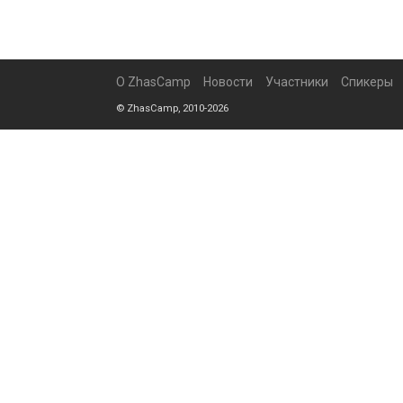
О ZhasCamp
Новости
Участники
Спикеры
© ZhasCamp, 2010-2026