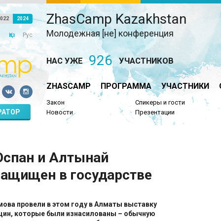
ZhasCamp Kazakhstan
022
2024
Молодежная [не] конференция
Қаз
Рус
926
НАС УЖЕ
УЧАСТНИКОВ
ZHASCAMP
ПРОГРАММА
УЧАСТНИКИ
Закон
Спикеры и гости
РАТОР
Новости
Презентации
Оспан и Алтынай
защищен в государстве
мова провели в этом году в Алматы выставку
щин, которые были изнасилованы – обычную