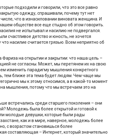
торые подходили и говорили, что это все равно
закрытую одежду, спрашивали, почему тут нет
числе, что в изнасиловании виновата женщина. И
 нашем обществе все еще стыдно об этом говорить.
асилия не испытывал и насилию не подвергался.
ли счастливое детство и юность, не хочется
у что насилие считается грязью. Всем неприятно об
 Фариза на открытии и закрытии: что наша цель –
цией не согласны. Может, мы перетянем их на свою
ожем изменить парадигму мышления конкретного
ь, тем ближе эта тема будет людям. Чем чаще мы
тегорично мы к этому относимся, а в какой-то момент
на мышления, потому что мы встречаем это на
ьше встречались среди старшего поколения – они
ой? Молодежь была более открытой и готовой к
сали молодые девушки, которые были рады
захстане, как и в мире, наверное, молодежь более
но, с возрастом становишься более
ская составляющая – Интернет, который значительно