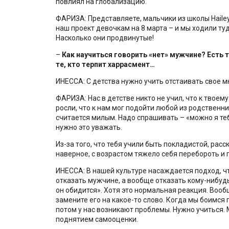
повлиял на глобализацию.
ФАРИЗА: Представляете, мальчики из школы Haile
наш проект девочкам на 8 марта – и мы ходили т
Насколько они продвинутые!
–
Как научиться говорить «нет» мужчине? Есть т
те, кто терпит харрасмент…
ИНЕССА: С детства нужно учить отстаивать свое м
ФАРИЗА: Нас в детстве никто не учил, что к твоему
росли, что к нам мог подойти любой из родственни
считается милым. Надо спрашивать – «можно я тебя
нужно это уважать.
Из-за того, что тебя учили быть покладистой, рас
наверное, с возрастом тяжело себя перебороть и 
ИНЕССА: В нашей культуре насаждается подход, что
отказать мужчине, а вообще отказать кому-нибудь 
он обидится». Хотя это нормальная реакция. Вообщ
замените его на какое-то слово. Когда мы боимся 
потом у нас возникают проблемы. Нужно учиться. 
поднятием самооценки.