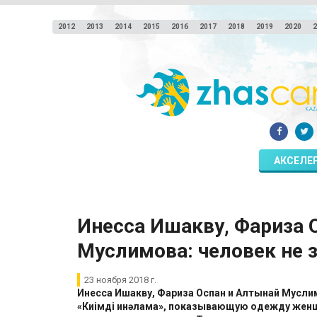
2012
2013
2014
2015
2016
2017
2018
2019
2020
2
АКСЕЛЕ
​Инесса Ишакву, Фариза 
Муслимова: человек не 
23 ноября 2018 г.
Инесса Ишакву, Фариза Оспан и Алтынай Мусли
«
Киімді қинәлама», показывающую одежду жен