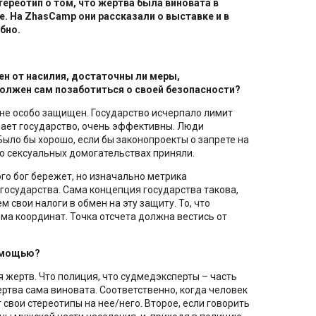
ереотип о том, что жертва была виновата в
е. На
ZhasCamp
они рассказали о выставке и в
бно.
н от насилия, достаточны ли меры,
олжен сам позаботиться о своей безопасности?
 не особо защищен. Государство исчерпало лимит
мает государство, очень эффективны. Люди
Было бы хорошо, если бы законопроекты о запрете на
 о сексуальных домогательствах приняли.
го бог бережет, но изначально метрика
государства. Сама концепция государства такова,
 свои налоги в обмен на эту защиту. То, что
ма координат. Точка отсчета должна вестись от
омощью?
 жертв. Что полиция, что судмедэксперты – часть
ертва сама виновата. Соответственно, когда человек
свои стереотипы на нее/него. Второе, если говорить