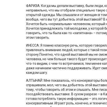
ФАРИЗА: Когда мы делали выставку, были люди, ко
неправильно, что мы отобрали специально такую 
открытой одежды. Мы слышали и от женщин в том 
вообще, чего вы тут добьетесь этой выставкой? В
Хочется быть «нормальным» человеком, который н
Хочется принадлежать той молодежи, у которой бы
говорить, что ты была как-то «запятнана» – потом
этом говорить.
ИНЕССА: Я помню классную речь, которую говорила
привлекать внимание людей, которые с такой пози
сторону.Понятно, что одной выставкой мы не см
человека, но чем больше такого будет происходит
что-то видим, с чем-то встречаемся, тем менее ка
даже начинаем частично поддерживать. Идет сме
каждом шагу.
АЛТЫНАЙ: Мне показалось, что консерваторы бол
спрашивали, мол, чего вы добьетесь этой выставк
тому, чтобы говорить об этом и слышать. Мне пи
посодействовать выставке. В сухом разрезе – в Ка
готова потреблять такую информацию – это логич
консервативным. Играет роль, конечно, и техниче