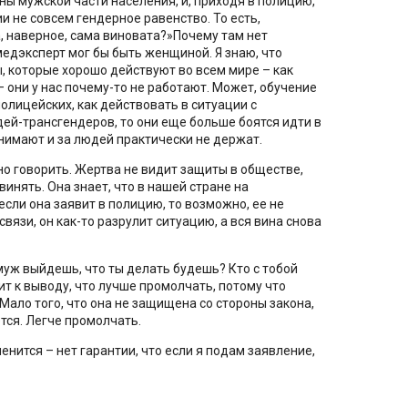
ы мужской части населения, и, приходя в полицию,
и не совсем гендерное равенство. То есть,
ла, наверное, сама виновата?»Почему там нет
едэксперт мог бы быть женщиной. Я знаю, что
, которые хорошо действуют во всем мире – как
– они у нас почему-то не работают. Может, обучение
полицейских, как действовать в ситуации с
ей-трансгендеров, то они еще больше боятся идти в
нимают и за людей практически не держат.
о говорить. Жертва не видит защиты в обществе,
бвинять. Она знает, что в нашей стране на
сли она заявит в полицию, то возможно, ее не
вязи, он как-то разрулит ситуацию, а вся вина снова
амуж выйдешь, что ты делать будешь? Кто с тобой
ит к выводу, что лучше промолчать, потому что
 Мало того, что она не защищена со стороны закона,
тся. Легче промолчать.
енится – нет гарантии, что если я подам заявление,