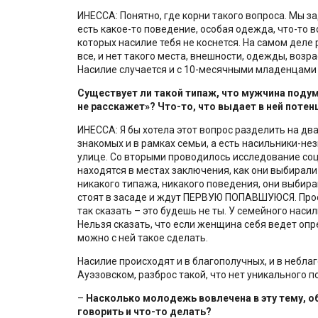
ИНЕССА: Понятно, где корни такого вопроса. Мы за
есть какое-то поведение, особая одежда, что-то 
которых насилие тебя не коснется. На самом деле
все, и нет такого места, внешности, одежды, возр
Насилие случается и с 10-месячными младенцами 
Существует ли такой типаж, что мужчина подума
не расскажет»? Что-то, что выдает в ней поте
ИНЕССА: Я бы хотела этот вопрос разделить на два
знакомых и в рамках семьи, а есть насильники-н
улице. Со вторыми проводилось исследование соц
находятся в местах заключения, как они выбирали 
никакого типажа, никакого поведения, они выбираю
стоят в засаде и ждут ПЕРВУЮ ПОПАВШУЮСЯ. Прос
так сказать – это будешь не ты. У семейного наси
Нельзя сказать, что если женщина себя ведет опр
можно с ней такое сделать.
Насилие происходят и в благополучных, и в неблаг
Ауэзовском, разброс такой, что нет уникального п
–
Насколько молодежь вовлечена в эту тему, об
говорить и что-то делать?