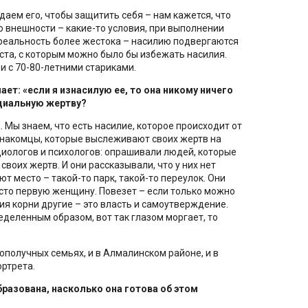
даем его, чтобы защитить себя – нам кажется, что
во внешности – какие-то условия, при выполнении
 реальность более жестока – насилию подвергаются
аста, с которым можно было бы избежать насилия.
и с 70-80-летними стариками.
ет: «если я изнасилую ее, то она никому ничего
нциальную жертву?
. Мы знаем, что есть насилие, которое происходит от
езнакомцы, которые выслеживают своих жертв на
иологов и психологов: опрашивали людей, которые
своих жертв. И они рассказывали, что у них нет
т место – такой-то парк, такой-то переулок. Они
то первую женщину. Повезет – если только можно
лия корни другие – это власть и самоутверждение.
еделенным образом, вот так глазом моргает, то
ополучных семьях, и в Алмалинском районе, и в
ортрета.
разована, насколько она готова об этом