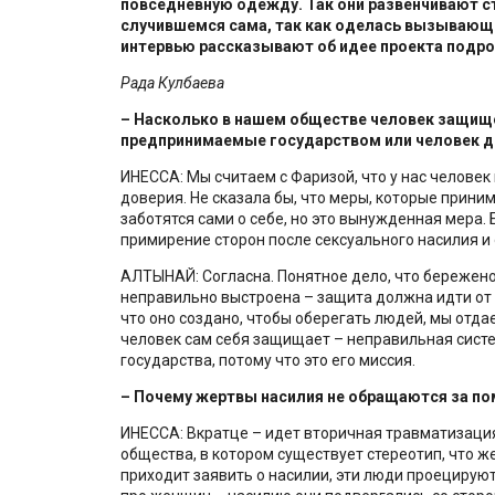
повседневную одежду. Так они развенчивают ст
случившемся сама, так как оделась вызывающ
интервью рассказывают об идее проекта подро
Рада Кулбаева
– Насколько в нашем обществе человек защище
предпринимаемые государством или человек д
ИНЕССА: Мы считаем с Фаризой, что у нас человек
доверия. Не сказала бы, что меры, которые прини
заботятся сами о себе, но это вынужденная мера. 
примирение сторон после сексуального насилия и
АЛТЫНАЙ: Согласна. Понятное дело, что бережено
неправильно выстроена – защита должна идти от 
что оно создано, чтобы оберегать людей, мы отдаем
человек сам себя защищает – неправильная систе
государства, потому что это его миссия.
– Почему жертвы насилия не обращаются за п
ИНЕССА: Вкратце – идет вторичная травматизация
общества, в котором существует стереотип, что ж
приходит заявить о насилии, эти люди проецируют 