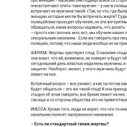
про женщин – насилию они подвергались со сторон
они встречают опять-таки мужчин – у нас в полици
встречает их мужчина такой: «Так, ну что, где бы
женщин, которые могли бы встречать жертв? Судм
полицейские проходят обучение, но эти алгоритмы
обращаться, какие вопросы задавать, что делать 
– просто как галочка: мол, вот, мы обучили наших 
сексуальным насилием… Если же говорить про люд
полицию, потому что наши люди вообще их не при
ФАРИЗА: Жертвы чувствуют стыд. О насилии стыдн
она знает, что ей, возможно, не поверят и будут о
сегодняшний день властью наделены мужчины, и е
защитят. Наоборот, может, у этого мужчины будут с
ляжет на нее.
Встречный вопрос – все узнают, а как ты потом з
будет общаться – это же такой стыд! И она приход
стыдно об этом говорить, все бремя ляжет на нее.
так еще и со стороны общества это не приветствуе
ИНЕССА: Кроме того, люди не верят, что что-то изм
насильник понесет заслуженное наказание.
–
Есть ли стандартный типаж жертвы?