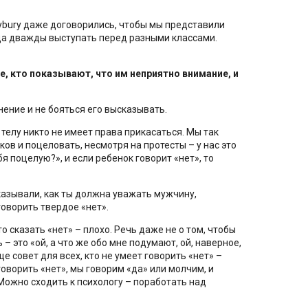
ybury даже договорились, чтобы мы представили
уда дважды выступать перед разными классами.
е, кто показывают, что им неприятно внимание, и
нение и не бояться его высказывать.
 телу никто не имеет права прикасаться. Мы так
ков и поцеловать, несмотря на протесты – у нас это
 поцелую?», и если ребенок говорит «нет», то
сказывали, как ты должна уважать мужчину,
говорить твердое «нет».
 сказать «нет» – плохо. Речь даже не о том, чтобы
– это «ой, а что же обо мне подумают, ой, наверное,
е совет для всех, кто не умеет говорить «нет» –
говорить «нет», мы говорим «да» или молчим, и
Можно сходить к психологу – поработать над