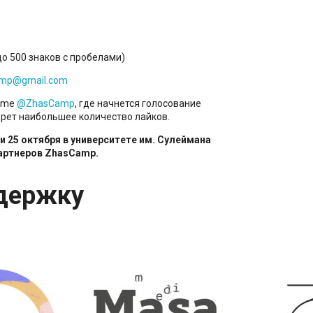
до 500 знаков с пробелами)
mp@gmail.com
amme
@ZhasCamp
, где начнется голосование
берет наибольшее количество лайков.
 25 октября в университете им. Сулеймана
партнеров
ZhasCamp.
держку