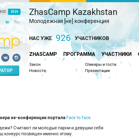
ZhasCamp Kazakhstan
022
2024
Молодежная [не] конференция
Қаз
Рус
926
НАС УЖЕ
УЧАСТНИКОВ
ZHASCAMP
ПРОГРАММА
УЧАСТНИКИ
Закон
Спикеры и гости
РАТОР
Новости
Презентации
тнера не-конференции портала
Face to face
.
одежи? Считают ли молодые парни и девушки себя
аш конкурс посвящен именно этому.