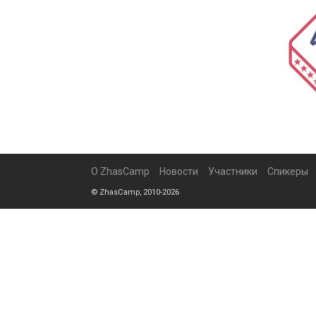
О ZhasCamp
Новости
Участники
Спикеры
© ZhasCamp, 2010-2026