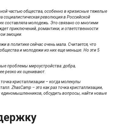
вной частью общества, особенно в кризисные тяжелые
ла социалистическая революция в Российской
 их составляла молодежь. Это связано со многими
жаждет приключений, романтики, и ответственности
вои эмоции.
и в политике сейчас очень мала. Считается, что
 общества и молодежи из них еще меньше. Но эти 5
ьные проблемы мироустройства: добра,
ее резко их оценивают.
а точка кристаллизации – когда молекулы
сталл.
ZhasCamp
– это как раз точка кристаллизации,
х единомышленников, обсудить вопросы, найти новые
держку