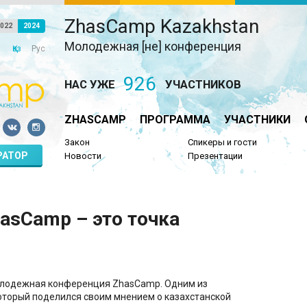
ZhasCamp Kazakhstan
022
2024
Молодежная [не] конференция
Қаз
Рус
926
НАС УЖЕ
УЧАСТНИКОВ
ZHASCAMP
ПРОГРАММА
УЧАСТНИКИ
Закон
Спикеры и гости
РАТОР
Новости
Презентации
asCamp – это точка
олодежная конференция ZhasCamp. Одним из
который поделился своим мнением о казахстанской