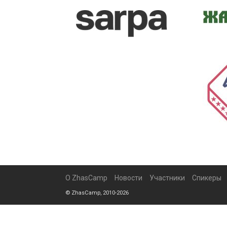
О ZhasCamp
Новости
Участники
Спикеры
© ZhasCamp, 2010-2026