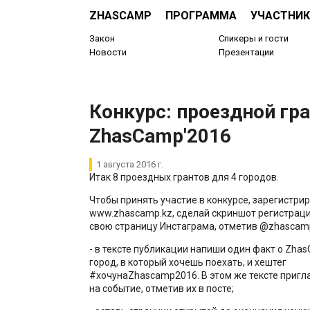
ZHASCAMP
ПРОГРАММА
УЧАСТНИК
Закон
Спикеры и гости
Новости
Презентации
Конкурс: проездной гра
ZhasCamp'2016
1 августа 2016 г.
Итак 8 проездных грантов для 4 городов.
Чтобы принять участие в конкурсе, зарегистрир
www.zhascamp.kz, сделай скриншот регистраци
свою страницу Инстаграма, отметив @zhascam
- в тексте публикации напиши один факт о Zha
город, в который хочешь поехать, и хештег
#хочунаZhascamp2016. В этом же тексте пригла
на событие, отметив их в посте;