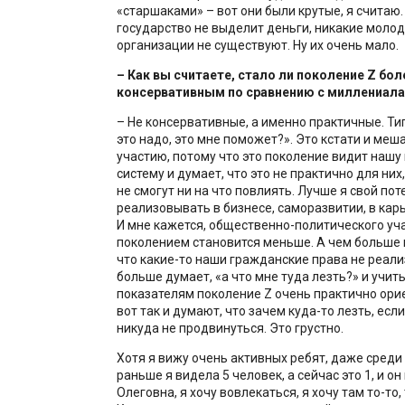
«старшаками» – вот они были крутые, я считаю.
государство не выделит деньги, никакие моло
организации не существуют. Ну их очень мало.
– Как вы считаете, стало ли поколение Z бол
консервативным по сравнению с миллениал
– Не консервативные, а именно практичные. Ти
это надо, это мне поможет?». Это кстати и ме
участию, потому что это поколение видит нашу
систему и думает, что это не практично для них
не смогут ни на что повлиять. Лучше я свой по
реализовывать в бизнесе, саморазвитии, в карь
И мне кажется, общественно-политического уч
поколением становится меньше. А чем больше
что какие-то наши гражданские права не реали
больше думает, «а что мне туда лезть?» и учиты
показателям поколение Z очень практично ори
вот так и думают, что зачем куда-то лезть, если
никуда не продвинуться. Это грустно.
Хотя я вижу очень активных ребят, даже среди 
раньше я видела 5 человек, а сейчас это 1, и он
Олеговна, я хочу вовлекаться, я хочу там то-то,