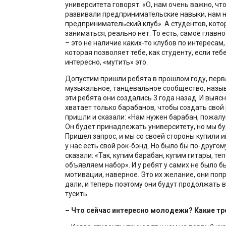
университета говорят: «О, нам очень важно, чт
развивали предпринимательские навыки, нам 
предпринимательский клуб». А студентов, кото
заниматься, реально нет. То есть, самое главно
– это не наличие каких-то клубов по интересам,
которая позволяет тебе, как студенту, если тебе
интересно, «мутить» это.
Допустим пришли ребята в прошлом году, перв
музыкальное, танцевальное сообщество, назыв
эти ребята они создались 3 года назад. И выясн
хватает только барабанов, чтобы создать свой 
пришли и сказали: «Нам нужен барабан, пожалуй
Он будет принадлежать университету, но мы бу
Пришел запрос, и мы со своей стороны купили и
у нас есть свой рок-бэнд. Но было бы по-другом
сказали: «Так, купим барабан, купим гитары, те
объявляем набор». И у ребят у самих не было б
мотивации, наверное. Это их желание, они попр
дали, и теперь поэтому они будут продолжать в
тусить.
– Что сейчас интересно молодежи? Какие т