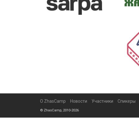
О ZhasCamp
Новости
Участники
Спикеры
© ZhasCamp, 2010-2026