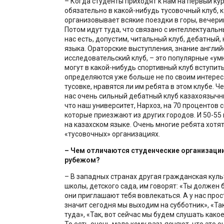
– Когда студенты приходят к нам на первый ку
обязательно в какой-нибудь тусовочный клуб, 
организовывает всякие поездки в горы, вечерин
Потом идут туда, что связано с интеллектуальн
нас есть, допустим, читальный клуб, дебатный,
языка. Ораторские выступления, знание английс
исследовательский клуб, – это популярные «ум
могут в какой-нибудь спортивный клуб вступить
определяются уже больше не по своим интереса
тусовке, нравятся ли им ребята в этом клубе. Че
нас очень сильный дебатный клуб казахоязычны
что наш университет, Нархоз, на 70 процентов с
которые приезжают из других городов. И 50-55
на казахском языке. Очень многие ребята хотят
«тусовочных» организациях.
– Чем отличаются студенческие организации 
рубежом?
– В западных странах другая гражданская куль
школы, детского сада, им говорят: «Ты должен 
они приглашают тебя вовлекаться. А у нас прост
значит сегодня мы выходим на субботник», «Та
туда», «Так, вот сейчас мы будем слушать како
То есть очень мало кому разъясняют, что это о