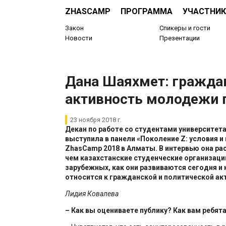
ZHASCAMP
ПРОГРАММА
УЧАСТНИК
Закон
Спикеры и гости
Новости
Презентации
​Дана Шаяхмет: гражда
активность молодежи 
23 ноября 2018 г.
Декан по работе со студентами университет
выступила в панели «
П
околение Z: условия 
ZhasCamp
2018 в Алматы. В интервью она ра
чем казахстанские студенческие организаци
зарубежных, как они развиваются сегодня и
относится к гражданской и политической ак
Лидия Ковалева
– Как вы оцениваете публику? Как вам ребят