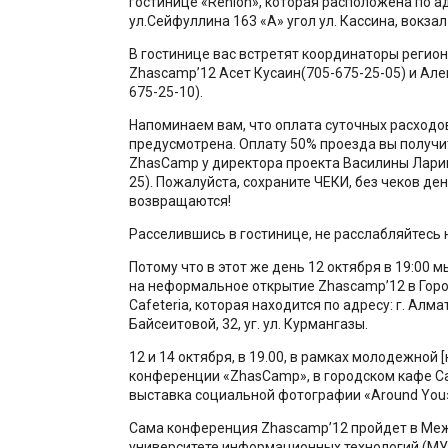
гостинице «Renion», которая расположена по ад
ул.Сейфуллина 163 «А» угол ул. Кассина, вокзал
В гостинице вас встретят координаторы регио
Zhascamp’12 Асет Кусаин(705-675-25-05) и Але
675-25-10).
Напоминаем вам, что оплата суточных расходов
предусмотрена. Оплату 50% проезда вы получи
ZhasCamp у директора проекта Василины Ларин
25). Пожалуйста, сохраните ЧЕКИ, без чеков ден
возвращаются!
Расселившись в гостинице, не расслабляйтесь 
Потому что в этот же день 12 октября в 19:00 
на неформальное открытие Zhascamp’12 в Гор
Cafeteria, которая находится по адресу: г. Алмат
Байсеитовой, 32, уг. ул. Курмангазы.
12 и 14 октября, в 19.00, в рамках молодежной
конференции «ZhasCamp», в городском кафе Ca
выставка социальной фотографии «Around You
Сама конференция Zhascamp’12 пройдет в М
университете информационных технологий (МУ