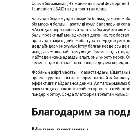
Сосын біз өзіміздің НУ жанында social development 
foundation USAIDтан да гранттан алдық.
Басында бізде мүлде тәжірибе болмады және жобаны
бір миссия болды – қазақтілді ауыл балаларына сапал
БАсында операционный частьты бір жүйеге қою қи
бөлу, проектный менеджмент деген не, тек бастап
арқасында қазірге дейін жоба тұрақты түрде жұмыс і
дедлайндармен жұмыс істеу болған кезде осыдан д
қиындығы – ақшалай стимуляция болмағандықтан, адам
Қайтадан жаңа адамды алып, оны үйрету керек. ОСыл
келмегендіктен әрқашан спонсор іздеуіміз керек, о
Жобаның қазіргі мақсаты – Қазақстандағы аймақтағы
проект туралы , оны платформаны қалай пайдалану к
эффективті пайдаланса дейміз. Ал тапсырмамыз б
қазіргі таңда қазақша комп сайнсқа арналған жүйелі
пәндерін бітіру. Сонда платформа толықтай жұмыс і
Благодарим за под