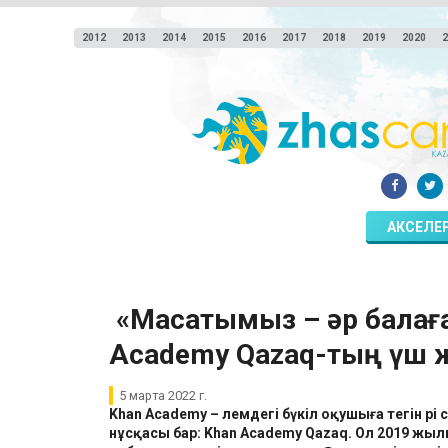
2012
2013
2014
2015
2016
2017
2018
2019
2020
2
АКСЕЛЕ
​ «Мақсатымыз – әр балағ
Academy Qazaq-тың үш 
5 марта 2022 г.
Khan Academy – әлемдегі бүкіл оқушыға тегін әрі
нұсқасы бар: Khan Academy Qazaq. Ол 2019 жы