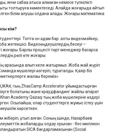
ды, яғни сабаққа қатыса алмаған немесе түпкілікті
қтықты толтыруға көмектеседі. Алайда жоғарыда айтып
келген білім алушы қолдана алады. Жоғары математика
ысы кім?
туденттері. Топта он адам бар: алты видеомэйкер,
оба жетекшісі. Видеоөңдеушілердің бесеуі –
гі жоғары. Барлық процесті төрт менеджер басқарса
рлердің рөлі өте жоғары:
дің арқасында алып келе жатырмыз. Жоба жай жүріп
оманда мүшелері өзгеріп, тұрақталды. Қазір біз
зметкерлерге жалақы береміз».
у ҚЖАҚ-тың ZhasCamp Accelerator ұйымдастырған
үргізуге болатыны және краудфандинг жайлы ақпарат
 Khan Academy Qazaq-тың жоба мүшелеріне өздері
ірген. Осылайша, олар студенттерге жұмыс істеу үшін
емеушілік көрсеткен.
ім жіберіп, ұтып алған. Соның ішінде, Назарбаев
леуметтік жобаларды қолдау қорынан - бес миллион
ржыландыратын SICA бағдарламасынан (Social