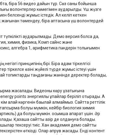
бта, бірақ 56 видео дайын тұр. Сөз саны бойынша
рлығы волонтерлер көмегімен аударылды. Үш жүзге
рмен белсенді жұмыс істедік. Ал келіп кеткен
к жағынан төмендеу, бірақ аптасына үш волонтердей
тент түпкілікті аударылмады. Демо версия болса да,
гия, химия, физика, Комп сайнс және
сикс, алгебра 1, арифметика пәндерін толығымен
гізгі принципінің бірі. Бірақ адам тіркелгісі
ер тіркелсе өзіні жүйелі түрде жұмыс істеуі үшін
қай топиктарды таңдағаны жөнінде деректер болады,
псырма жасалады. Видеоны көру ұзақтығына
nergy points энергиялық ұпайлар беріліп отырады. А
ақ кім қалай көргенін бақылай алмаймыз. Сайтта реттілік
тапсырма болуы мүмкін, кейбір биология химия
тикль) да болуы мүмкін. қосымша ақпарат үшін. Әр
болады. Қазақша сайтты қазір де қолдануға болады.
пшылар тексеруі тиіс. Хан академия демо сайтты
тексерістен өткізді. Олар апрув жасады. Енді контент