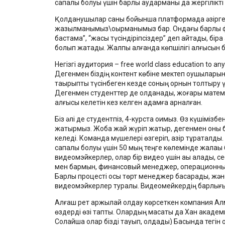
сапалы болуы үшін барлық аударманы да жергілікт
Қолданушылар саны бойынша платформада әзірге д
жазылманымыз\оқырманымыз бар. Ондағы барлық фи
бастама”, “жақсы түсіндіріпсіздер” деп айтады, бір
болып жатады. Жалпы алғанда көпшілігі алғысын б
Негізгі аудитория – free world class education to a
Дегенмен біздің контент көбіне мектеп оқушыларына 
тақырыпты түсінбеген кезде соның орнын толтыру үш
Дегенмен студенттер де қолданады, жоғары математ
алғысы келетін кез келген адамға арналған.
Біз әлі де студентпіз, 4-курста оқимыз. Өз күшімізб
жатырмыз. Жоба жай жүріп жатыр, дегенмен оны бі
келеді. Команда мүшелері өзгеріп, қазір тұрақталды.
сапалы болуы үшін 50 мың теңге көлемінде жалақы 
видеомэйкерлер, олар бір видео үшін ақы алады, с
мен бармын, финансовый менеджер, операционны
Барлық процесті осы төрт менеджер басқарады, жә
видеомэйкерлер туралы. Видеомейкердің барлығы м
Алғаш рет қаржылай қолдау көрсеткен компания А
өздерді өзі тапты. Олардың мақсаты да Хан акаде
Солайша олар бізді тауып, қолдады) Басында тегін