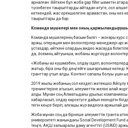
арналған. Өйткені бұл жоба gap filler қызметін атқара
түсінбеген тақырыптарды қайтадан өтуге, сол алша
кеткендей, жас ерекшелігіне қарамастан, оны кез 
тақырыптары да бар.
Команда мүшелері мен оның қаржыландыруш
Команда мүшелерінің басым бөлігі – жоғары курс с
қаржы, операция мен волонтерлер менеджері әрі ж
ұстаздар, өйткені олардың видео жасауда біліктілі
да, Әсемнің айтуынша, жобаны жүргізуде волонте
«Жобаны өз күшімізбен, қолдау іздеп, волонтерлер
жатыр, бірақ оны бір деңгейге шығарғымыз келеді. К
гранттар ұтып алдық. Контент сапалы болуы үшін қы
2019 жылы жобаның сол кездегі жетекшісі Айсұл
тренингтеріне қатысып, әлеуметтік желіні қалай ж
алды. Мұнан соң Алматыдағы құрылыс компаниясы
хабарласып, қолдау көрсетуге дайын екендігін білд
тегін кеңсе беріп, алғашқы жүз видеоға қаржылай д
Жоба мұнан соң да бірнеше әлеуметтік грантқа өтін
университеті жанындағы Social Development Fund ә
теңге, АҚШ халықаралық даму агенттігі (USAID) қа