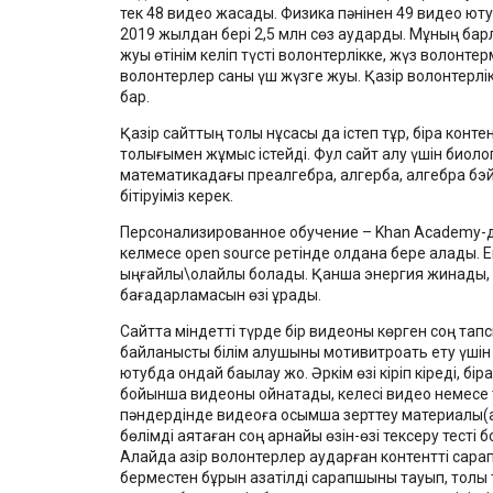
тек 48 видео жасадық. Физика пәнінен 49 видео юту
2019 жылдан бері 2,5 млн сөз аудардық. Мұның ба
жуық өтінім келіп түсті волонтерлікке, жүз волонте
волонтерлер саны үш жүзге жуық. Қазір волонтерлі
бар.
Қазір сайттың толық нұсқасы да істеп тұр, бірақ кон
толығымен жұмыс істейді. Фул сайт алу үшін биоло
математикадағы преалгебра, алгерба, алгебра бэй
бітіруіміз керек.
Персонализированное обучение – Khan Academy-дің не
келмесе open source ретінде қолдана бере алады. Ег
ыңғайлы\қолайлы болады. Қанша энергия жинады, 
бағадарламасын өзі құрады.
Сайтта міндетті түрде бір видеоны көрген соң та
байланысты білім алушыны мотивитроать ету үшін e
ютубда ондай бақылау жоқ. Әркім өзі кіріп кіреді, бір
бойынша видеоны ойнатады, келесі видео немесе 
пәндердінде видеоға қосымша зерттеу материалы(ар
бөлімді аяқтаған соң арнайы өзін-өзі тексеру тесті 
Алайда қазір волонтерлер аударған контентті сара
берместен бұрын қазақтілді сарапшыны тауып, толық 