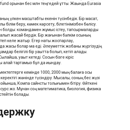
fund қорынан бес млн теңгедей ұттық. Жақында Eurasia
ң үлкен масштабты екенін түсінбедік. Бір мақсат,
ы білім беру, көмек көрсету, білетінімізбен бөлісу.
ын болды: командамен жұмыс істеу, тапсырмаларды
 алып жасай бердік. Бір жағынан бәлкім осының
степ келе жатыр. Егер нақты жоспарлау,
а жақсы болар ма еді. Әлеуметтік жобаны жүргізудің
дар белігілі бір уақытта болып, кетіп қалады.
айша, уақыт кетеді. Сосын бізге кіріс
ны қалай тартамыз бұл да қиындау.
 мектептерге кемінде 1000, 2000 мың балаға осы
еректігі жөнінде түсіндіру. Мысалы, соның бес жүзі
ойынша, Компа сайнсты толығымен бітіру. Өйткені
 ресурс жоқ. Мұнан соң матетиматика, биология, физика
стейтін болады.
держку