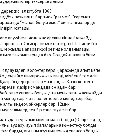
і аудармашылар тексерсе дейміз.
ерек жоқ, ал ютубта 1065
дбэк позитивті, барлығы “рахмет”, “керемет
ақ арасында “мынай болуы емес” сияқты пікірлер де
ілдіріп жатады.
nyone anywhere, яғни жас ерекшелігіне бөлмейді.
арналған. Ол әсіресе мектепте gap filler, яғни бір
ін қосымша ақпарат көзі ретінде қолданылады.
ика тақырыптары да бар. Сондай-ақ қазақша білім
ен, қолдау іздеп, волонтерлердің арқасында алып келе
р деңгейге шығарғымыз келеді, юізбен бірге өсіп
 Қазір біздер гранттар ұтып алдық. Қазір контент
береміз. Қазір командада он адам бар:
ебебі олар сапалы болуы үшін мұны тегін жасамайды;
й менеджер және волонтерлер менеджері бар.
не алты видеомэйкерлер бар. 12мин.
ұлғалімдер, тек бір ғана студент бар.
лматыдағы құрылыс компаниясы болды.(Олар біздерді
мияны аудару, ауыл балаларына көмектесу болды.
 офис барды, алғашқы жүз видеоның спонсор болды.