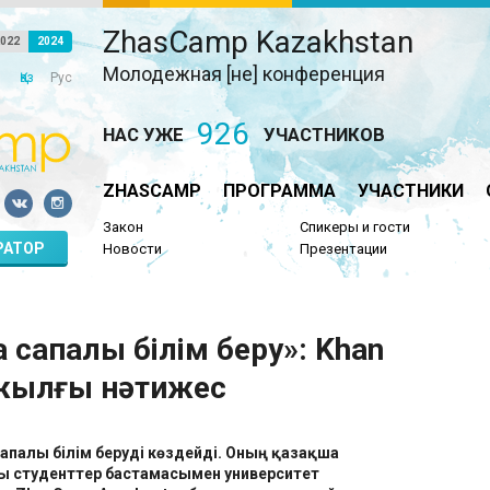
ZhasCamp Kazakhstan
022
2024
Молодежная [не] конференция
Қаз
Рус
926
НАС УЖЕ
УЧАСТНИКОВ
ZHASCAMP
ПРОГРАММА
УЧАСТНИКИ
Закон
Спикеры и гости
РАТОР
Новости
Презентации
а сапалы білім беру»: Khan
жылғы нәтижес
 сапалы білім беруді көздейді. Оның қазақша
лы студенттер бастамасымен университет