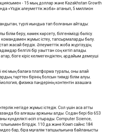
нациясымен - 15 мың доллар және Kazakhstan Growth
да «Үздік әлеуметтік жоба» атанып, 5 миллион
ндықтан, түрлі қиындыққа тап болғанын айтады:
ы білім беру, көмек көрсету, білгенімізді бөлісу.
ы: командамен жұмыс істеу, тапсырмаларды бөлу.
стап жасай бердік. Әлеуметтік жоба жүргізудің
амдар белгілі бір уақыттан соң кетіп қалады.
атар, бізге кіріс келмегендіктен, әрдайым демеуші
мі екі мың балаға платформа туралы, оны қалай
дың төрттен бірінің болсын тиімді білім алуы.
ология, физика пәндерінің контентін қазақшаға
рлік негізде жұмыс істедік. Сол үшін аса қатты
анда біз алғашқы қаржыны алдық. Содан бері біз 653
ны күнделікті өсіп отырады. Computer Science,
ығымен бітірдік. 110 да және Комп сайнс 184
қ видео бар, бірақ мұғалім тапшылығына байланысты