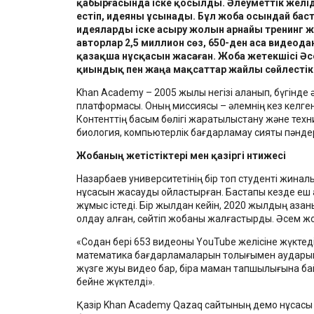
қабырғасында іске қосылды. Әлеуметтік желі
естіп, идеяны ұсынады. Бұл жоба осындай бас
идеяларды іске асыру жолын арнайы тренинг жә
авторлар 2,5 миллион сөз, 650-ден аса видеод
қазақша нұсқасын жасаған. Жоба жетекшісі Әсе
қиындық пен жаңа мақсаттар жайлы сөйлесті
Khan Academy – 2005 жылы негізі қаланып, бүгінде 
платформасы. Оның миссиясы – әлемнің кез келген 
Контенттің басым бөлігі жаратылыстану және техни
биология, компьютерлік бағдарламау сияқты пәнд
Жобаның жетістіктері мен қазіргі нәтижесі
Назарбаев университетінің бір топ студенті жинал
нұсқасын жасауды ойластырған. Бастапқы кезде еш 
жұмыс істеді. Бір жылдан кейін, 2020 жылдың қаза
қолдау алған, сөйтіп жобаны жалғастырды. Әсем жо
«Содан бері 653 видеоны YouTube желісіне жүктед
математика бағдарламаларын толығымен аударып 
жүзге жуық видео бар, бірақ маман тапшылығына ба
бейне жүктелді».
Қазір Khan Academy Qazaq сайтының демо нұсқасы 