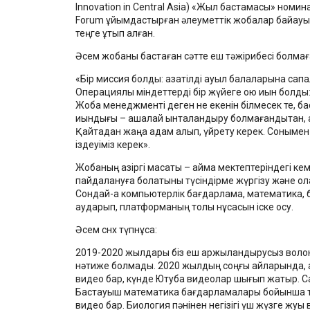
Innovation in Central Asia) «Жыл бастамасы» номи
Forum ұйымдастырған әлеуметтік жобалар байқауын
теңге ұтып алған.
Әсем жобаны бастаған сәтте еш тәжірибесі болмаға
«Бір миссия болды: қазақтілді ауыл балаларына сапал
Операциялық міндеттерді бір жүйеге қою қиын болд
Жоба менеджменті деген не екенін білмесек те, ба
қиындығы – ақшалай ынталандыру болмағандықтан, ад
Қайтадан жаңа адам алып, үйрету керек. Сонымен қ
іздеуіміз керек».
Жобаның қазіргі мақсаты – аймақ мектептеріндегі ке
пайдалануға болатыны түсіндірме жүргізу және олар
Сондай-ақ компьютерлік бағдарлама, математика, би
аударып, платформаның толық нұсқасын іске қосу.
Әсем снх түпнұсқа:
2019-2020 жылдары біз еш қаржыландырусыз волонте
нәтиже болмады. 2020 жылдың соңғы айларында, қаз
видео бар, күнде Ютубқа видеолар шығып жатыр. Са
Бастауыш математика бағдарламалары бойынша тол
видео бар. Биология пәнінен негізігі үш жүзге жуы