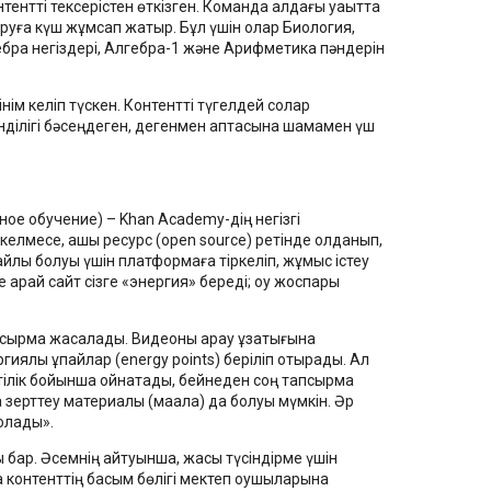
нтентті тексерістен өткізген. Команда алдағы уақытта
ударуға күш жұмсап жатыр. Бұл үшін олар Биология,
бра негіздері, Алгебра-1 және Арифметика пәндерін
ім келіп түскен. Контентті түгелдей солар
енділігі бәсеңдеген, дегенмен аптасына шамамен үш
ое обучение) – Khan Academy-дің негізгі
 келмесе, ашық ресурс (open source) ретінде қолданып,
айлы болуы үшін платформаға тіркеліп, жұмыс істеу
қарай сайт сізге «энергия» береді; оқу жоспары
псырма жасалады. Видеоны қарау ұзақтығына
ялық ұпайлар (energy points) беріліп отырады. Ал
ттілік бойынша ойнатады, бейнеден соң тапсырма
 зерттеу материалы (мақала) да болуы мүмкін. Әр
болады».
ар. Әсемнің айтуынша, жақсы түсіндірме үшін
ша контенттің басым бөлігі мектеп оқушыларына