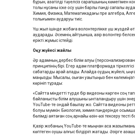
бұрын, қазақтілді тәуелсіз сарапшының көмегімен ко
толық нұсқаны іске қосу үшін барлық пәнді сапалы а
Химия, Физика, Математикадағы пре алгебра, Алге
толығымен аударуы тиіс.
Үш жыл ішінде жобаға волонтерлікке үш жүздей өтін
аударады. Әсемнің айтуынша, қазір волонтер белс
ерікті жұмыс істейді.
Оқу жүйесі жайлы
Әр адамның дербес білім алуы (персонализированн
принципінің бірі. Егер адам платформада тіркелгісі
сабақтарды қарай алады. Алайда оқудың жүйелі, ыңғ
маңызды. Мысалы, оқыған уақытыңыз бен көлеміңізге 
көрініп тұрады:
«Сайтта міндетті түрде бір видеоны көрген соң та
байланысты білім алушыны ынталандыру үшін энерги
YouTube-те ондай бақылау жоқ. Сайтта видеоны ре
болуы мүмкін. Биология, химия пәндерінде қосымша
бөлімді аяқтаған соң арнайы өзін-өзі тексеру тесті 
Қазір жобаның YouTube-те мыңнан аса жазылманы б
көптеген оқушы алғыс білдіріп жатады. Әзірге қазақ