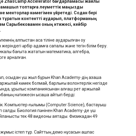
де ZhasCamp Accelerator бағдарламасы жайлы
тамашыл топтарға әлеуметтік маңызды
не менторлар көмегімен үйретеді. Содан бері
ан тұратын контентті аударып, платформаның
м Сарыбековамен оның нәтижесі, кейбір
к.
әлемнің алпыстан аса тіліне аударылған оқу
жеріндегі әрбір адамға сапалы және тегін білім беру.
калық бағытқа жататын математика, алгебра,
ерге арналған.
ып, осыдан үш жыл бұрын Khan Academy-дің қазақша
қаржылай көмек болмай, барлығы волонтерлік негізде
нында, құрылыс компаниясынан алғаш рет қаржылай
баның нәтижесін қысқаша айтып берді:
ік. Компьютер ғылымы (Computer Science), бастауыш
салдық. Биология пәнінен Khan Academy-де үш
йланысты тек 48 видеоны аяқтадық. Физикадан 49
жұмыс істеп тұр. Сайттың демо нұсқасын ашпас