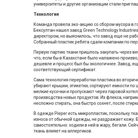
университеты и другие организации стали пригла
Технология
Команда провела эко-акцию со сбором мусора в г
Бексултан нашел завод Green Technology Industrie
директором, но выяснилось, что завод еще не раб
Собранный пластик ребята сдали компании по пер
Первую партию ткани пришлось закупать через в
что, если бы в Казахстане было налажено производ
дешевле и процесс был бы экологичнее. Завод, ещ
соответствующий сертификат.
Сама технология переработки пластика во вторичн
убирают крышки, этикетки, сортируют емкости по 
мелкие кусочки и пропускают через паровой котел
производства новых продуктов. Из флекса, наприм
несложно стирать, она быстро сохнет, после стир
В одежде Pieper есть микропластик, поскольку тк
износа от обычной одежды, не раздражает кожу. 
самостоятельно: ходили в ней в жару, бегали. Сейч
ткань влияет на аллергиков.