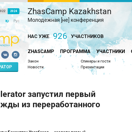
ZhasCamp Kazakhstan
022
2024
Молодежная [не] конференция
Қаз
Рус
926
НАС УЖЕ
УЧАСТНИКОВ
ZHASCAMP
ПРОГРАММА
УЧАСТНИКИ
Закон
Спикеры и гости
РАТОР
Новости
Презентации
erator запустил первый
ежды из переработанного