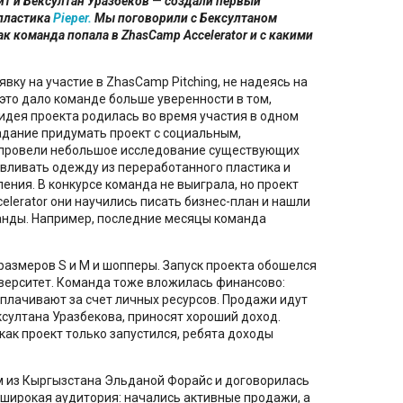
ит и Бексултан Уразбеков
—
создали первый
пластика
Pieper.
Мы поговорили с Бексултаном
ак команда попала в ZhasCamp Accelerator и с какими
явку на участие в ZhasCamp Pitching, не надеясь на
 это дало команде больше уверенности в том,
идея проекта родилась во время участия в одном
адание придумать проект с социальным,
а провели небольшое исследование существующих
авливать одежду из переработанного пластика и
ния. В конкурсе команда не выиграла, но проект
lerator они научились писать бизнес-план и нашли
анды. Например, последние месяцы команда
размеров S и М и шопперы. Запуск проекта обошелся
иверситет. Команда тоже вложилась финансово:
 оплачивают за счет личных ресурсов. Продажи идут
ексултана Уразбекова, приносят хороший доход.
как проект только запустился, ребята доходы
м из Кыргызстана Эльданой Форайс и договорилась
а широкая аудитория: начались активные продажи, а