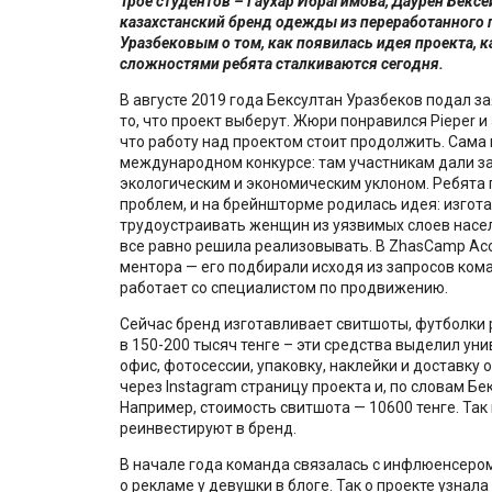
Трое студентов – Гаухар Ибрагимова, Даурен Бексе
казахстанский бренд одежды из переработанного 
Уразбековым о том, как появилась идея проекта, к
сложностями ребята сталкиваются сегодня.
В августе 2019 года Бексултан Уразбеков подал за
то, что проект выберут. Жюри понравился Pieper и
что работу над проектом стоит продолжить. Сама 
международном конкурсе: там участникам дали з
экологическим и экономическим уклоном. Ребят
проблем, и на брейншторме родилась идея: изгот
трудоустраивать женщин из уязвимых слоев населе
все равно решила реализовывать. В ZhasCamp Acce
ментора —
его подбирали исходя из запросов ком
работает со специалистом по продвижению.
Сейчас бренд изготавливает свитшоты, футболки 
в 150-200 тысяч тенге – эти средства выделил ун
офис, фотосессии, упаковку, наклейки и доставку
через Instagram страницу проекта и, по словам Б
Например, стоимость свитшота — 10600 тенге. Так 
реинвестируют в бренд.
В начале года команда связалась с инфлюенсеро
о рекламе у девушки в блоге. Так о проекте узнал