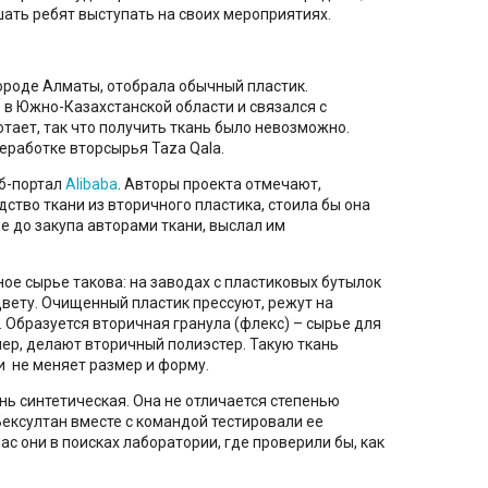
шать ребят выступать на своих мероприятиях.
ороде Алматы, отобрала обычный пластик.
s в Южно-Казахстанской области и связался с
отает, так что получить ткань было невозможно.
еработке вторсырья Taza Qala.
еб-портал
Alibaba
. Авторы проекта отмечают,
ство ткани из вторичного пластика, стоила бы она
е до закупа авторами ткани, выслал им
ое сырье такова: на заводах с пластиковых бутылок
цвету. Очищенный пластик прессуют, режут на
. Образуется вторичная гранула (флекс) – сырье для
ер, делают вторичный полиэстер. Такую ткань
ки не меняет размер и форму.
ань синтетическая. Она не отличается степенью
Бексултан вместе с командой тестировали ее
ас они в поисках лаборатории, где проверили бы, как