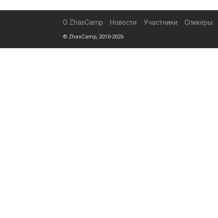
О ZhasCamp
Новости
Участники
Спикеры
© ZhasCamp, 2010-2026