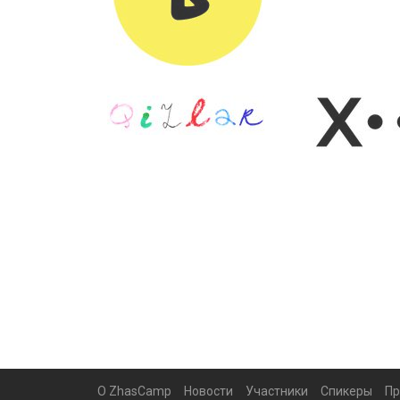
О ZhasCamp
Новости
Участники
Спикеры
Пр