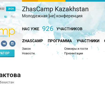
ZhasCamp Kazakhstan
022
2024
Молодежная [не] конференция
Қаз
Рус
926
НАС УЖЕ
УЧАСТНИКОВ
ZHASCAMP
ПРОГРАММА
УЧАСТНИКИ
Закон
Спикеры и гости
РАТОР
Новости
Презентации
актова
збекистан