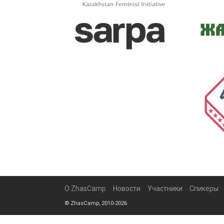
О ZhasCamp
Новости
Участники
Спикеры
© ZhasCamp, 2010-2026