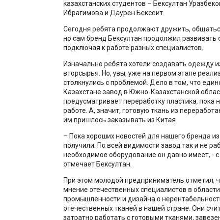
казахстанских студентов – Бексултан Уразбеков
Ибрагимова и Даурен Бексеит.
Сегодня ребята продолжают дружить, общаться
но сам бренд Бексултан продолжил развивать 
подключая к работе разных специалистов.
Изначально ребята хотели создавать одежду и
вторсырья. Но, увы, уже на первом этапе реали
столкнулись с проблемой. Дело в том, что еди
Казахстане завод в Южно-Казахстанской облас
предусматривает переработку пластика, пока н
работе. А, значит, готовую ткань из переработ
им пришлось заказывать из Китая.
– Пока хороших новостей для нашего бренда из
получили. По всей видимости завод так и не ра
необходимое оборудование он давно имеет, - 
отмечает Бексултан.
При этом молодой предприниматель отметил, ч
мнение отечественных специалистов в области
промышленности и дизайна о нерентабельност
отечественных тканей в нашей стране. Они счи
затратно работать с готовыми тканями, завезе