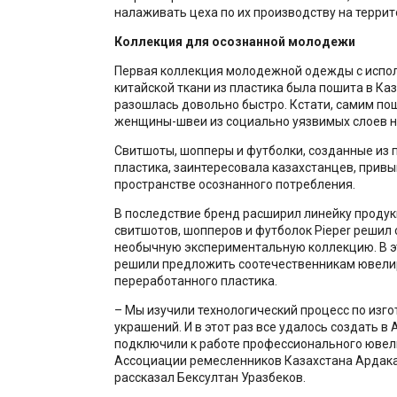
налаживать цеха по их производству на террит
Коллекция для осознанной молодежи
Первая коллекция молодежной одежды с испо
китайской ткани из пластика была пошита в Каз
разошлась довольно быстро. Кстати, самим п
женщины-швеи из социально уязвимых слоев 
Свитшоты, шопперы и футболки, созданные из 
пластика, заинтересовала казахстанцев, привы
пространстве осознанного потребления.
В последствие бренд расширил линейку проду
свитшотов, шопперов и футболок Pieper решил 
необычную экспериментальную коллекцию. В эт
решили предложить соотечественникам ювели
переработанного пластика.
– Мы изучили технологический процесс по изг
украшений. И в этот раз все удалось создать в
подключили к работе профессионального ювел
Ассоциации ремесленников Казахстана Ардака
рассказал Бексултан Уразбеков.