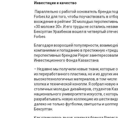
Инвестиции и качество
Параллельно с работой основатель бренда под
Forbes.kz для того, чтобы поучаствовать в отб
вхождение в рейтинг 30 молодых перспективн
«30 моложе 30». И его труды не остались неза
Бексултан Уразбеков вошел в четвертый отече
Forbes.
Благодаря возросшей популярности, взаимоде
компаниями и попаданию в престижную «тридц
перспективных брендом Pieper заинтересовали
Инвестиционного Фонда Казахстана.
– Недавно мы получили новые ткани, которые с
из переработанного пластика, но и из других и
высокотехнологичных материалов, в том числе 
хлопка и технической конопли. Я собрал новую
столичных молодых дизайнеров, студентов Каз
национального университета искусств, с кото
разрабатывать новую коллекцию из шести видо
далеко не только футболки, свитшоты и шоппер
Бексултан.
Как отмечалось выше, команда бренда Pieper р