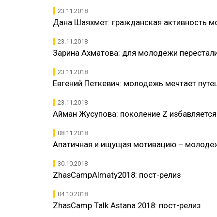
23.11.2018
​Дана Шаяхмет: гражданская активность 
23.11.2018
Зарина Ахматова: для молодежи перестал
23.11.2018
Евгений Петкевич: молодежь мечтает путеш
23.11.2018
​Айман Жусупова: поколение Z избавляетс
08.11.2018
​Апатичная и ищущая мотивацию – молоде
30.10.2018
ZhasCampAlmaty2018: пост-релиз
04.10.2018
​ZhasCamp Talk Astana 2018: пост-релиз