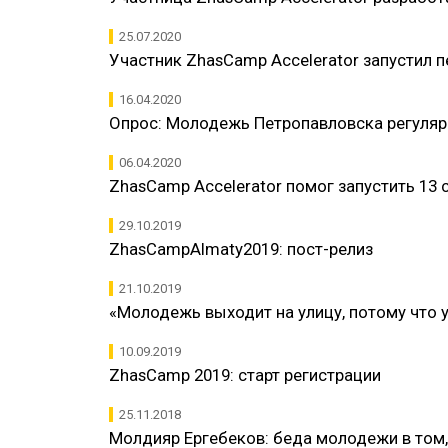
25.07.2020
Участник ZhasCamp Accelerator запустил 
16.04.2020
Опрос: Молодежь Петропавловска регуляр
06.04.2020
ZhasCamp Accelerator помог запустить 13
29.10.2019
ZhasCampAlmaty2019: пост-релиз
21.10.2019
«Молодежь выходит на улицу, потому что у
10.09.2019
​ZhasCamp 2019: старт регистрации
25.11.2018
​Молдияр Ергебеков: беда молодежи в том, 