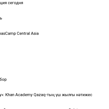
ция сегодня
ль
asCamp Central Asia
абор
еру»: Khan Academy Qazaq-тың үш жылғы нәтижес