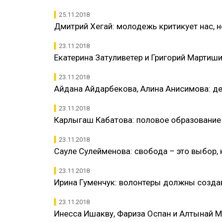
25.11.2018
​Дмитрий Хегай: молодежь критикует нас, 
23.11.2018
​Екатерина Затуливетер и Григорий Марти
23.11.2018
​Айдана Айдарбекова, Алина Анисимова: 
23.11.2018
​Карлыгаш Кабатова: половое образовани
23.11.2018
​Сауле Сулейменова: свобода – это выбор,
23.11.2018
​Ирина Гуменчук: волонтеры должны созд
23.11.2018
​Инесса Ишакву, Фариза Оспан и Алтынай 