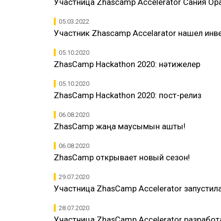
Участница Zhascamp Accelerator Сания Ор
05.03.2022
Участник Zhascamp Accelarator нашел инве
05.10.2020
ZhasCamp Hackathon 2020: нәтижелер
05.10.2020
ZhasCamp Hackathon 2020: пост-релиз
06.08.2020
ZhasCamp жаңа маусымын ашты!
06.08.2020
ZhasCamp открывает новый сезон!
29.07.2020
Участница ZhasCamp Accelerator запусти
28.07.2020
Участница ZhasCamp Accelerator разработ