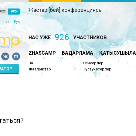
Жастар [бей] конференциясы
022
2024
Қаз
Рус
926
НАС УЖЕ
УЧАСТНИКОВ
ZHASCAMP
БАҒДАРЛАМА
ҚАТЫСУШЫЛА
Заң
Спикерлер
РАТОР
Жаңалықтар
Тұсаукесерлер
таться?