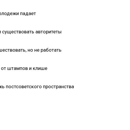
молодежи падает
и существовать авторитеты
ествовать, но не работать
я от штампов и клише
жь постсоветского пространства