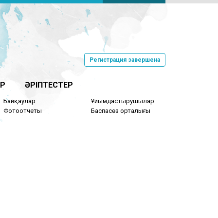
Регистрация завершена
Р
ӘРІПТЕСТЕР
Байқаулар
Ұйымдастырушылар
Фотоотчеты
Баспасөз орталығы