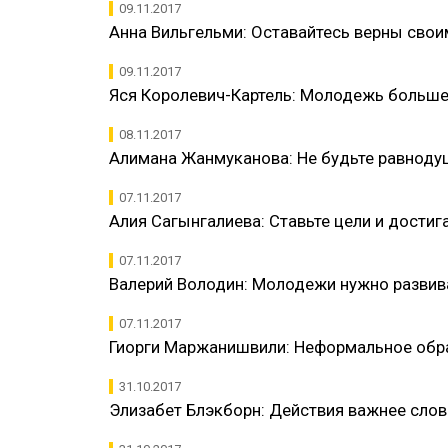
09.11.2017
Анна Вильгельми: Оставайтесь верны сво
09.11.2017
Яся Королевич-Картель: Молодежь больше 
08.11.2017
​Алимана Жанмуканова​​: Не будьте равнод
07.11.2017
Алия Сагынгалиева: Ставьте цели и достига
07.11.2017
Валерий Володин: Молодежи нужно разви
07.11.2017
Гиорги Маржанишвили​: Неформальное обр
31.10.2017
Элизабет Блэкборн: Действия важнее слов