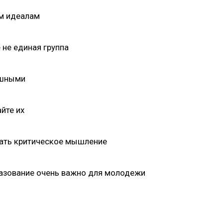
им идеалам
не единая группа
ушными
йте их
вать критическое мышление
азование очень важно для молодежи