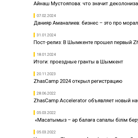
Айнаш Мустояпова: что значит деколониза
07.02.2024
Данияр Аманалиев: бизнес – это про мора
31.01.2024
Пост-релиз: В Шымкенте прошел первый Zh
18.01.2024
Итоги: проездные гранты в Шымкент
20.11.2023
ZhasCamp 2024 открыл регистрацию
28.06.2022
ZhasCamp Accelerator объявляет новый н
05.03.2022
​ «Мақсатымыз – әр балаға сапалы білім б
05.03.2022