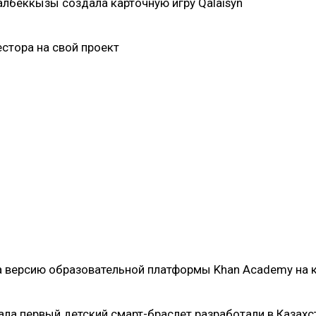
албеккызы создала карточную игру Qalaisyn
стора на свой проект
ла версию образовательной платформы Khan Academy на 
ала первый детский смарт-браслет разработали в Казахс